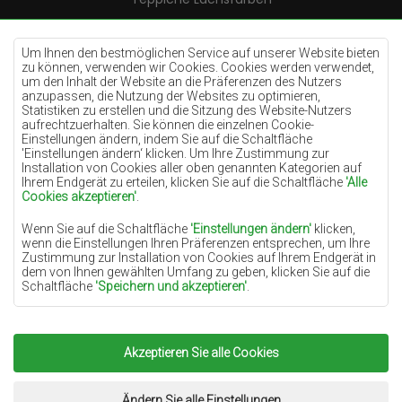
Teppiche Cremefarben
Teppiche Lilac
Um Ihnen den bestmöglichen Service auf unserer Website bieten
zu können, verwenden wir Cookies. Cookies werden verwendet,
Teppiche Gelb
um den Inhalt der Website an die Präferenzen des Nutzers
anzupassen, die Nutzung der Websites zu optimieren,
Teppiche Pfefferminz
Statistiken zu erstellen und die Sitzung des Website-Nutzers
aufrechtzuerhalten. Sie können die einzelnen Cookie-
Teppiche Blau
Einstellungen ändern, indem Sie auf die Schaltfläche
'Einstellungen ändern‘ klicken. Um Ihre Zustimmung zur
Teppiche Orange
Installation von Cookies aller oben genannten Kategorien auf
Teppiche Rosa
Ihrem Endgerät zu erteilen, klicken Sie auf die Schaltfläche
'Alle
Cookies akzeptieren'
.
Teppiche Grau
Wenn Sie auf die Schaltfläche
'Einstellungen ändern'
klicken,
Teppiche Terrakotte
wenn die Einstellungen Ihren Präferenzen entsprechen, um Ihre
Zustimmung zur Installation von Cookies auf Ihrem Endgerät in
Teppiche Grün
dem von Ihnen gewählten Umfang zu geben, klicken Sie auf die
Teppiche Golden
Schaltfläche
'Speichern und akzeptieren'
.
Soweit Cookies Ihre personenbezogenen Daten enthalten, ist die
Grundlage für die Verarbeitung das berechtigte Interesse des
Datenverwalters (TEPPICHECHEMEX) oder Dritter in Form der
Akzeptieren Sie alle Cookies
Copyright 2022
Teppiche Chemex.
Alle Rechte
Bereitstellung qualitativ hochwertiger Dienste auf unserer
Website und der Marketingaktivitäten des Datenverwalters und
vorbehalten.
seiner vertrauenswürdigen Partner.
Umsetzung:
www.dimax.pl
Ändern Sie alle Einstellungen