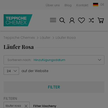
DE
Über uns
Blog
Kontakt
Teppiche Chemex
Läufer
Läufer Rosa
Läufer Rosa
Sortieren nach:
Hinzufügungsdatum
auf der Website
24
FILTER
FILTERN
Filter löscheny
läufer rosa