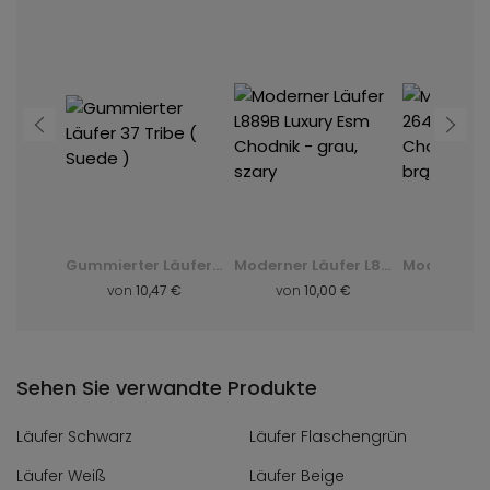
Gummierter Läufer 11 Inca (Monarch) - Bordo - rot
Gummierter Läufer 37 Tribe ( Suede )
Moderner Läufer L889B Luxury Esm Chodnik - grau, szary
 €
von
10,47 €
von
10,00 €
von
9,
Sehen Sie verwandte Produkte
Läufer Schwarz
Läufer Flaschengrün
Läufer Weiß
Läufer Beige