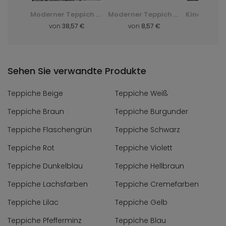
Shaggy-Teppich Dark D. Silk - grün, zielony
Moderner Teppich Q710A Luxury Pp Esm - weiß, biały
Moderner Teppich F844B Cheap Pp Crm - grau, szary
 €
von
38,57 €
von
8,57 €
von
8,
Sehen Sie verwandte Produkte
Teppiche Beige
Teppiche Weiß
Teppiche Braun
Teppiche Burgunder
Teppiche Flaschengrün
Teppiche Schwarz
Teppiche Rot
Teppiche Violett
Teppiche Dunkelblau
Teppiche Hellbraun
Teppiche Lachsfarben
Teppiche Cremefarben
Teppiche Lilac
Teppiche Gelb
Teppiche Pfefferminz
Teppiche Blau