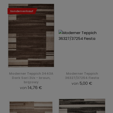
Sonderverkauf
Moderner Teppich 3443A
Moderner Teppich
Dark Sari 3Ux - braun,
36327/37254 Fiesta
brązowy
5,00 €
von
14,76 €
von