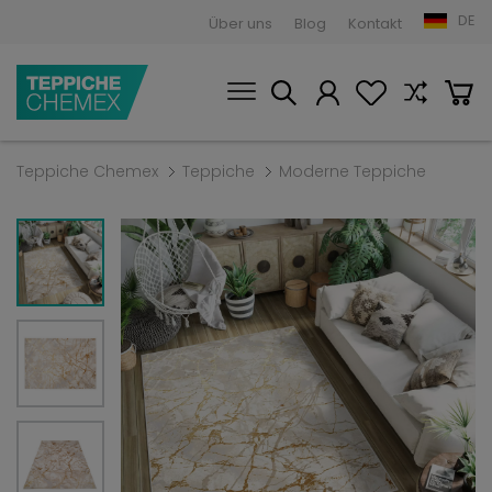
DE
Über uns
Blog
Kontakt
Teppiche Chemex
Teppiche
Moderne Teppiche