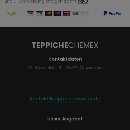
und E-Überweisung
erfolgen za mit
PayU
TEPPICHE
CHEMEX
Kontaktdaten
Al. Wyzwolenia 61, 26-225 Gowarczów
kontakt@teppichechemex.de
Unser Angebot