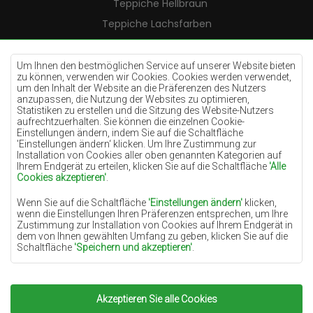
Teppiche Hellbraun
Teppiche Lachsfarben
Teppiche Cremefarben
Teppiche Lilac
Um Ihnen den bestmöglichen Service auf unserer Website bieten
zu können, verwenden wir Cookies. Cookies werden verwendet,
Teppiche Gelb
um den Inhalt der Website an die Präferenzen des Nutzers
anzupassen, die Nutzung der Websites zu optimieren,
Teppiche Pfefferminz
Statistiken zu erstellen und die Sitzung des Website-Nutzers
aufrechtzuerhalten. Sie können die einzelnen Cookie-
Teppiche Blau
Einstellungen ändern, indem Sie auf die Schaltfläche
'Einstellungen ändern‘ klicken. Um Ihre Zustimmung zur
Teppiche Orange
Installation von Cookies aller oben genannten Kategorien auf
Teppiche Rosa
Ihrem Endgerät zu erteilen, klicken Sie auf die Schaltfläche
'Alle
Cookies akzeptieren'
.
Teppiche Grau
Wenn Sie auf die Schaltfläche
'Einstellungen ändern'
klicken,
Teppiche Terrakotte
wenn die Einstellungen Ihren Präferenzen entsprechen, um Ihre
Zustimmung zur Installation von Cookies auf Ihrem Endgerät in
Teppiche Grün
dem von Ihnen gewählten Umfang zu geben, klicken Sie auf die
Teppiche Golden
Schaltfläche
'Speichern und akzeptieren'
.
Soweit Cookies Ihre personenbezogenen Daten enthalten, ist die
Grundlage für die Verarbeitung das berechtigte Interesse des
Datenverwalters (TEPPICHECHEMEX) oder Dritter in Form der
Akzeptieren Sie alle Cookies
Copyright 2022
Teppiche Chemex.
Alle Rechte
Bereitstellung qualitativ hochwertiger Dienste auf unserer