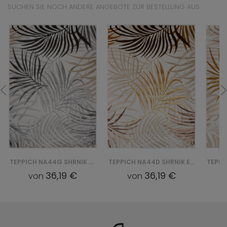
SUCHEN SIE NOCH ANDERE ANGEBOTE ZUR BESTELLUNG AUS
TEPPICH NA44G SHRNIK EN HBF - KREMOWY, ZŁOTY
TEPPICH NA44D SHRNIK EN HBJ - KREMOWY, ZŁOTY
36,19 €
36,19 €
von
von