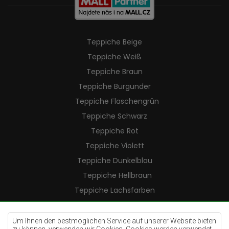
Teppiche Beige
Teppiche Weiß
Teppiche Braun
Teppiche Burgunder
Teppiche Flaschengrün
Teppiche Schwarz
Teppiche Rot
Teppiche Violett
Teppiche Dunkelblau
Teppiche Hellbraun
Teppiche Lachsfarben
Teppiche Cremefarben
Teppiche Lilac
Um Ihnen den bestmöglichen Service auf unserer Website bieten