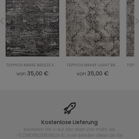
TEPPICH N865E BREEZE FVI - CZARNY
TEPPICH N864F LIGHT BREEZE FVI - SZARY
35,00 €
35,00 €
von
von
Kostenlose Lieferung
Bestellen Sie o auf den Wert von mehr als
-0.23809523809524 €, a wir senden diese an Sie