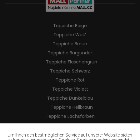
Teppiche Beige
Teppiche Weiß
Teppiche Braun
Teppiche Burgunder
Teppiche Flaschengrün
Teppiche Schwarz
Teppiche Rot
Teppiche Violett
Teppiche Dunkelblau
Teppiche Hellbraun
Teppiche Lachsfarben
Teppiche Cremefarben
Teppiche Lilac
Um Ihnen den bestmöglichen Service auf unserer Website bieten