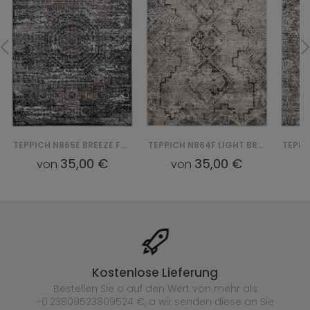
TEPPICH N865E BREEZE FVI - CZARNY
TEPPICH N864F LIGHT BREEZE FVI - SZARY
35,00 €
35,00 €
von
von
Kostenlose Lieferung
Bestellen Sie o auf den Wert von mehr als
-0.23809523809524 €, a wir senden diese an Sie