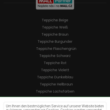
Teppiche Beige
Teppiche Weiß
Teppiche Braun
Teppiche Burgunder
Teppiche Flaschengrün
Teppiche Schwarz
Teppiche Rot
Teppiche Violett
Teppiche Dunkelblau
Teppiche Hellbraun
Teppiche Lachsfarben
Teppiche Cremefarben
Teppiche Lilac
Um Ihnen den bestmöglichen Service auf unserer Website bieten