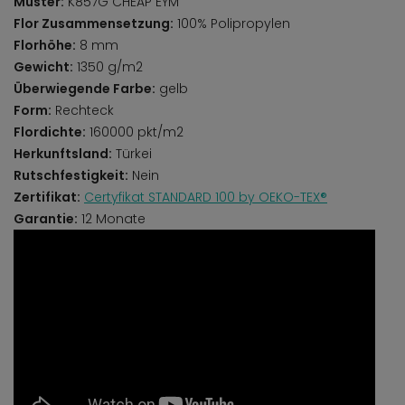
Muster:
K857G CHEAP EYM
Flor Zusammensetzung:
100% Polipropylen
Florhöhe:
8 mm
Gewicht:
1350 g/m2
Überwiegende Farbe:
gelb
Form:
Rechteck
Flordichte:
160000 pkt/m2
Herkunftsland:
Türkei
Rutschfestigkeit:
Nein
Zertifikat:
Certyfikat STANDARD 100 by OEKO-TEX®
Garantie:
12 Monate