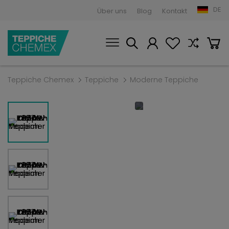
DE
Über uns
Blog
Kontakt
Teppiche Chemex
Teppiche
Moderne Teppiche