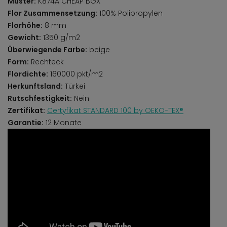
Muster:
K874A CHEAP BGX
Flor Zusammensetzung:
100% Polipropylen
Florhöhe:
8 mm
Gewicht:
1350 g/m2
Überwiegende Farbe:
beige
Form:
Rechteck
Flordichte:
160000 pkt/m2
Herkunftsland:
Türkei
Rutschfestigkeit:
Nein
Zertifikat:
Certyfikat STANDARD 100 by OEKO-TEX®
Garantie:
12 Monate