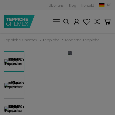
DE
Über uns
Blog
Kontakt
Teppiche Chemex
Teppiche
Moderne Teppiche