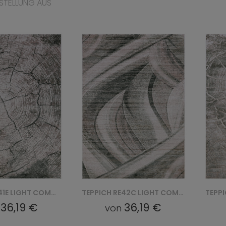
STELLUNG AUS
TEPPICH RE42C LIGHT COMO YAT - BEŻOWY
TEPPICH SW41D LIGHT COMO YAT - BEŻOWY
36,19 €
36,19 €
n
von