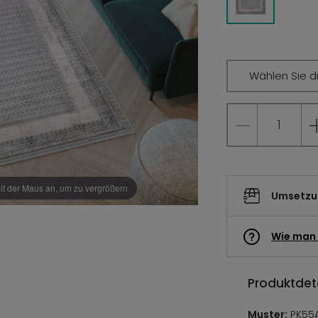
Wählen Sie d
it der Maus an, um zu vergrößern
Umsetzun
Wie man 
Produktdeta
Muster:
PK55