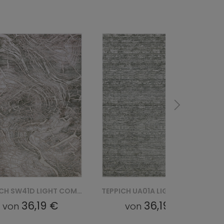
TEPPICH UA01A LIGHT COMO YAT - ZIELONY
TEPPICH NR22A LIGHT COMO HFW - BRĄZOWY
36,19 €
36,19 €
von
von