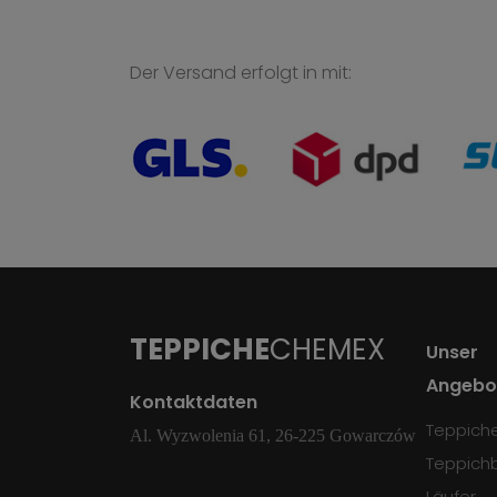
Der Versand erfolgt in mit:
TEPPICHE
CHEMEX
Unser
Angebo
Kontaktdaten
Teppich
Al. Wyzwolenia 61, 26-225 Gowarczów
Teppich
Läufer