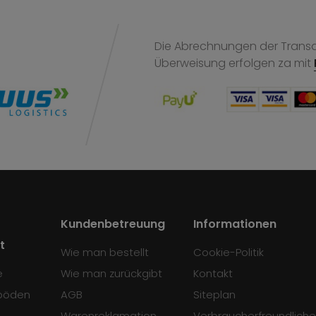
Die Abrechnungen der Transak
Überweisung
erfolgen za mit
Kundenbetreuung
Informationen
t
Wie man bestellt
Cookie-Politik
e
Wie man zurückgibt
Kontakt
böden
AGB
Siteplan
Warenreklamation
Verbraucherfreundliche