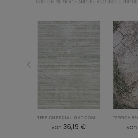
SUCHEN SIE NOCH ANDERE ANGEBOTE ZUR BE
TEPPICH PS01A LIGHT COMO YAT - ZIELONY
TEPPICH RE41E LIGHT COMO YAT - BEŻOWY
19 €
36,19 €
von
vo