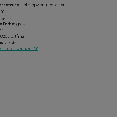
ensetzung:
Polipropylen + Poliester
mm
0 g/m2
e Farbe:
grau
ck
3200 pkt/m2
eit:
Nein
KO-TEX STANDARD 100