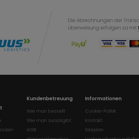
Die Abrechnungen der Transak
Überweisung
erfolgen za mit
Kundenbetreuung
Informationen
t
Wie man bestellt
Cookie-Politik
e
Wie man zurückgibt
Kontakt
böden
AGB
Siteplan
Warenreklamation
Verbraucherfreundliche