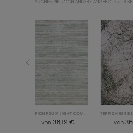
SUCHEN SIE NOCH ANDERE ANGEBOTE ZUR BE
TEPPICH PS01A LIGHT COMO YAT - ZIELONY
TEPPICH RE41E LIGHT COMO YAT - BEŻOWY
19 €
36,19 €
von
vo