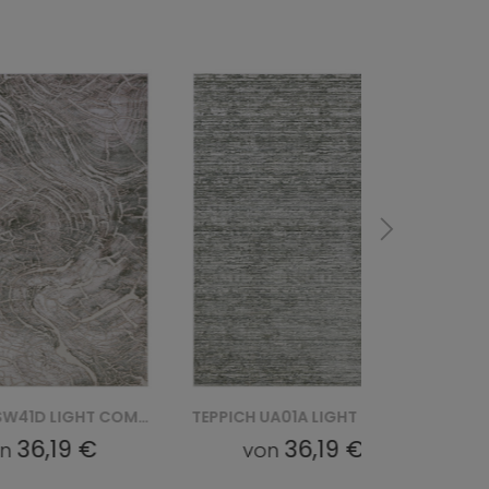
TEPPICH UA01A LIGHT COMO YAT - ZIELONY
TEPPICH NR22A LIGHT COMO HFW - BRĄZOWY
36,19 €
36,19 €
von
von