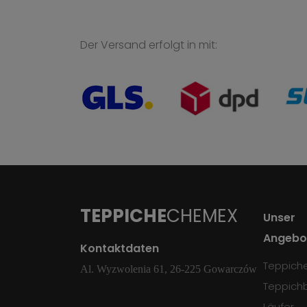
Der Versand erfolgt in mit:
TEPPICHE
CHEMEX
Unser
Angebo
Kontaktdaten
Teppich
Al. Wyzwolenia 61, 26-225 Gowarczów
Teppich
Läufer