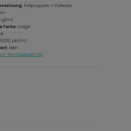
ensetzung:
Polipropylen + Poliester
mm
0 g/m2
e Farbe:
beige
ck
3200 pkt/m2
eit:
Nein
KO-TEX STANDARD 100