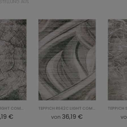
STELLUNG AUS
TEPPICH RE42C LIGHT COMO YAT - BEŻOWY
TEPPICH SW41D LIGHT COMO YAT - BEŻOWY
36,19 €
36,19 €
n
von