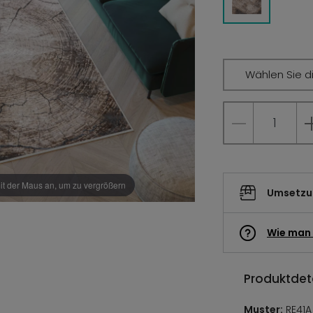
Wählen Sie d
it der Maus an, um zu vergrößern
Umsetzun
Wie man 
Produktdeta
Muster:
RE41