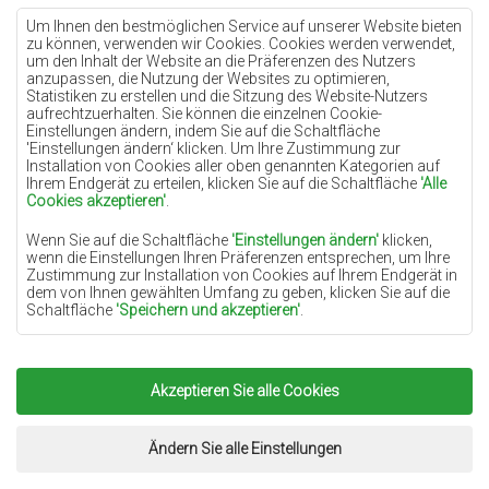
Teppiche Lilac
Um Ihnen den bestmöglichen Service auf unserer Website bieten
zu können, verwenden wir Cookies. Cookies werden verwendet,
Teppiche Gelb
um den Inhalt der Website an die Präferenzen des Nutzers
anzupassen, die Nutzung der Websites zu optimieren,
Teppiche Pfefferminz
Statistiken zu erstellen und die Sitzung des Website-Nutzers
aufrechtzuerhalten. Sie können die einzelnen Cookie-
Teppiche Blau
Einstellungen ändern, indem Sie auf die Schaltfläche
'Einstellungen ändern‘ klicken. Um Ihre Zustimmung zur
Teppiche Orange
Installation von Cookies aller oben genannten Kategorien auf
Teppiche Rosa
Ihrem Endgerät zu erteilen, klicken Sie auf die Schaltfläche
'Alle
Cookies akzeptieren'
.
Teppiche Grau
Wenn Sie auf die Schaltfläche
'Einstellungen ändern'
klicken,
Teppiche Terrakotte
wenn die Einstellungen Ihren Präferenzen entsprechen, um Ihre
Zustimmung zur Installation von Cookies auf Ihrem Endgerät in
Teppiche Grün
dem von Ihnen gewählten Umfang zu geben, klicken Sie auf die
Teppiche Golden
Schaltfläche
'Speichern und akzeptieren'
.
Soweit Cookies Ihre personenbezogenen Daten enthalten, ist die
Grundlage für die Verarbeitung das berechtigte Interesse des
Datenverwalters (TEPPICHECHEMEX) oder Dritter in Form der
Akzeptieren Sie alle Cookies
Copyright 2022
Teppiche Chemex.
Alle Rechte
Bereitstellung qualitativ hochwertiger Dienste auf unserer
Website und der Marketingaktivitäten des Datenverwalters und
vorbehalten.
seiner vertrauenswürdigen Partner.
Umsetzung:
www.dimax.pl
Ändern Sie alle Einstellungen
Mehr Informationen über die Cookies sowie die