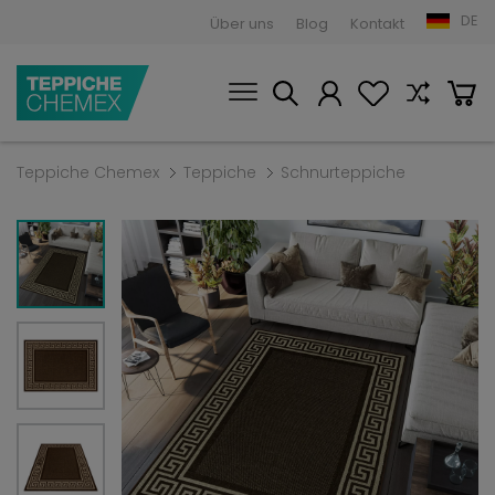
DE
Über uns
Blog
Kontakt
Teppiche Chemex
Teppiche
Schnurteppiche