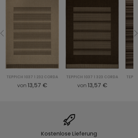
TEPPICH 1037 1 232 CORDA
TEPPICH 1037 1 323 CORDA
TEPPI
13,57 €
13,57 €
von
von
Kostenlose Lieferung