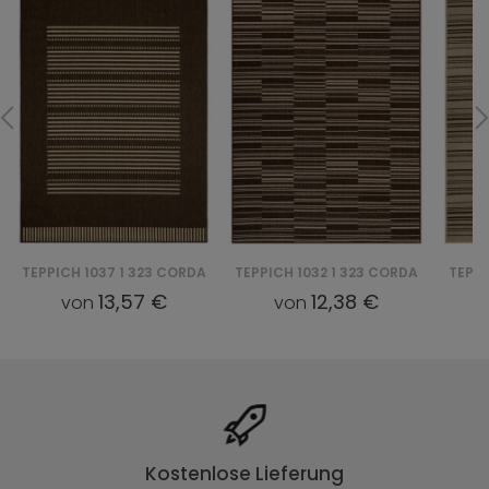
TEPPICH 1037 1 323 CORDA
TEPPICH 1032 1 323 CORDA
TEPPI
13,57 €
12,38 €
von
von
Kostenlose Lieferung