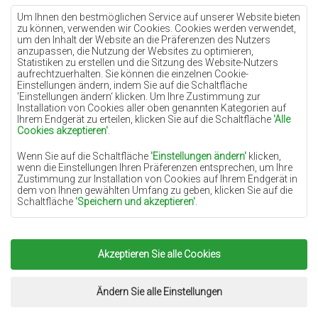
Teppiche Lilac
Um Ihnen den bestmöglichen Service auf unserer Website bieten
zu können, verwenden wir Cookies. Cookies werden verwendet,
Teppiche Gelb
um den Inhalt der Website an die Präferenzen des Nutzers
anzupassen, die Nutzung der Websites zu optimieren,
Teppiche Pfefferminz
Statistiken zu erstellen und die Sitzung des Website-Nutzers
aufrechtzuerhalten. Sie können die einzelnen Cookie-
Teppiche Blau
Einstellungen ändern, indem Sie auf die Schaltfläche
'Einstellungen ändern‘ klicken. Um Ihre Zustimmung zur
Teppiche Orange
Installation von Cookies aller oben genannten Kategorien auf
Teppiche Rosa
Ihrem Endgerät zu erteilen, klicken Sie auf die Schaltfläche
'Alle
Cookies akzeptieren'
.
Teppiche Grau
Wenn Sie auf die Schaltfläche
'Einstellungen ändern'
klicken,
Teppiche Terrakotte
wenn die Einstellungen Ihren Präferenzen entsprechen, um Ihre
Zustimmung zur Installation von Cookies auf Ihrem Endgerät in
Teppiche Grün
dem von Ihnen gewählten Umfang zu geben, klicken Sie auf die
Teppiche Golden
Schaltfläche
'Speichern und akzeptieren'
.
Soweit Cookies Ihre personenbezogenen Daten enthalten, ist die
Grundlage für die Verarbeitung das berechtigte Interesse des
Datenverwalters (TEPPICHECHEMEX) oder Dritter in Form der
Akzeptieren Sie alle Cookies
Copyright 2022
Teppiche Chemex.
Alle Rechte
Bereitstellung qualitativ hochwertiger Dienste auf unserer
Website und der Marketingaktivitäten des Datenverwalters und
vorbehalten.
seiner vertrauenswürdigen Partner.
Umsetzung:
www.dimax.pl
Ändern Sie alle Einstellungen
Mehr Informationen über die Cookies sowie die