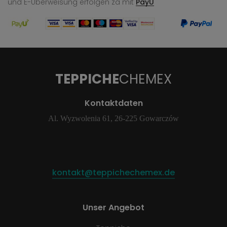
und E-Überweisung
erfolgen za mit
PayU
TEPPICHE
CHEMEX
Kontaktdaten
Al. Wyzwolenia 61, 26-225 Gowarczów
kontakt@teppichechemex.de
Unser Angebot