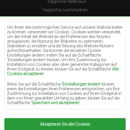
Teppiche Hellbraun
Teppiche Lachsfarben
Teppiche Cremefarben
Teppiche Lilac
Um Ihnen den bestmöglichen Service auf unserer Website bieten
zu können, verwenden wir Cookies. Cookies werden verwendet,
Teppiche Gelb
um den Inhalt der Website an die Präferenzen des Nutzers
anzupassen, die Nutzung der Websites zu optimieren,
Teppiche Pfefferminz
Statistiken zu erstellen und die Sitzung des Website-Nutzers
aufrechtzuerhalten. Sie können die einzelnen Cookie-
Teppiche Blau
Einstellungen ändern, indem Sie auf die Schaltfläche
'Einstellungen ändern‘ klicken. Um Ihre Zustimmung zur
Teppiche Orange
Installation von Cookies aller oben genannten Kategorien auf
Teppiche Rosa
Ihrem Endgerät zu erteilen, klicken Sie auf die Schaltfläche
'Alle
Cookies akzeptieren'
.
Teppiche Grau
Wenn Sie auf die Schaltfläche
'Einstellungen ändern'
klicken,
Teppiche Terrakotte
wenn die Einstellungen Ihren Präferenzen entsprechen, um Ihre
Zustimmung zur Installation von Cookies auf Ihrem Endgerät in
Teppiche Grün
dem von Ihnen gewählten Umfang zu geben, klicken Sie auf die
Teppiche Golden
Schaltfläche
'Speichern und akzeptieren'
.
Soweit Cookies Ihre personenbezogenen Daten enthalten, ist die
Grundlage für die Verarbeitung das berechtigte Interesse des
Datenverwalters (TEPPICHECHEMEX) oder Dritter in Form der
Akzeptieren Sie alle Cookies
Copyright 2022
Teppiche Chemex.
Alle Rechte
Bereitstellung qualitativ hochwertiger Dienste auf unserer