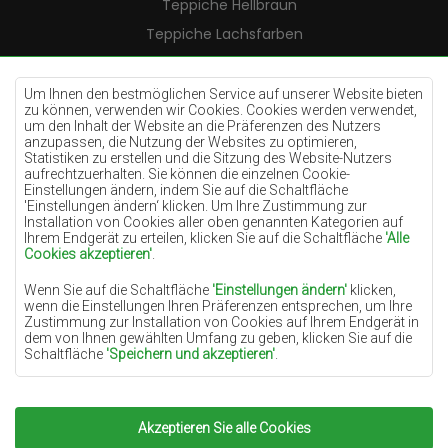
Teppiche Hellbraun
Teppiche Lachsfarben
Teppiche Cremefarben
Teppiche Lilac
Um Ihnen den bestmöglichen Service auf unserer Website bieten
zu können, verwenden wir Cookies. Cookies werden verwendet,
Teppiche Gelb
um den Inhalt der Website an die Präferenzen des Nutzers
anzupassen, die Nutzung der Websites zu optimieren,
Teppiche Pfefferminz
Statistiken zu erstellen und die Sitzung des Website-Nutzers
aufrechtzuerhalten. Sie können die einzelnen Cookie-
Teppiche Blau
Einstellungen ändern, indem Sie auf die Schaltfläche
'Einstellungen ändern‘ klicken. Um Ihre Zustimmung zur
Teppiche Orange
Installation von Cookies aller oben genannten Kategorien auf
Teppiche Rosa
Ihrem Endgerät zu erteilen, klicken Sie auf die Schaltfläche
'Alle
Cookies akzeptieren'
.
Teppiche Grau
Wenn Sie auf die Schaltfläche
'Einstellungen ändern'
klicken,
Teppiche Terrakotte
wenn die Einstellungen Ihren Präferenzen entsprechen, um Ihre
Zustimmung zur Installation von Cookies auf Ihrem Endgerät in
Teppiche Grün
dem von Ihnen gewählten Umfang zu geben, klicken Sie auf die
Teppiche Golden
Schaltfläche
'Speichern und akzeptieren'
.
Soweit Cookies Ihre personenbezogenen Daten enthalten, ist die
Grundlage für die Verarbeitung das berechtigte Interesse des
Datenverwalters (TEPPICHECHEMEX) oder Dritter in Form der
Akzeptieren Sie alle Cookies
Copyright 2022
Teppiche Chemex.
Alle Rechte
Bereitstellung qualitativ hochwertiger Dienste auf unserer