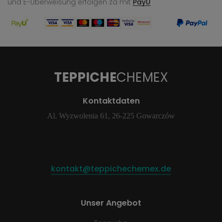
und E-Überweisung
erfolgen za mit
PayU
TEPPICHE
CHEMEX
Kontaktdaten
Al. Wyzwolenia 61, 26-225 Gowarczów
kontakt@teppichechemex.de
Unser Angebot