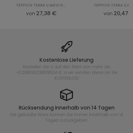
TEPPICH 7388A U.MAVI DELHI SFG
27,38 €
20,47 
von
von
Kostenlose Lieferung
Bestellen Sie o auf den Wert von mehr als
-0.23809523809524 €, a wir senden diese an Sie
KOSTENLOS!
Rücksendung innerhalb von 14 Tagen
Die gekaufte
Ware können Sie immer innerhalb von 14
Tagen zurückgeben