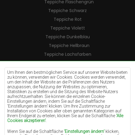
Teppiche Flaschengrün
Teppiche Schwarz
Teppiche Rot
Teppiche Violett
Teppiche Dunkelblau
Teppiche Hellbraun
Teppiche Lachsfarben
Teppiche Cremefarben
Teppiche Lilac
Um Ihnen den bestmöglichen Service auf unserer Website bieten
zu können, verwenden wir Cookies. Cookies werden verwendet,
Teppiche Gelb
um den Inhalt der Website an die Präferenzen des Nutzers
anzupassen, die Nutzung der Websites zu optimieren,
Teppiche Pfefferminz
Statistiken zu erstellen und die Sitzung des Website-Nutzers
aufrechtzuerhalten. Sie können die einzelnen Cookie-
Teppiche Blau
Einstellungen ändern, indem Sie auf die Schaltfläche
'Einstellungen ändern‘ klicken. Um Ihre Zustimmung zur
Teppiche Orange
Installation von Cookies aller oben genannten Kategorien auf
Teppiche Rosa
Ihrem Endgerät zu erteilen, klicken Sie auf die Schaltfläche
'Alle
Cookies akzeptieren'
.
Teppiche Grau
Wenn Sie auf die Schaltfläche
'Einstellungen ändern'
klicken,
Teppiche Terrakotte