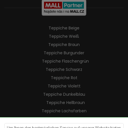
Teppiche Beige
Teppiche Weiß
Teppiche Braun
Teppiche Burgunder
Teppiche Flaschengrün
Teppiche Schwarz
Teppiche Rot
Teppiche Violett
Teppiche Dunkelblau
Teppiche Hellbraun
Teppiche Lachsfarben
Teppiche Cremefarben
Teppiche Lilac