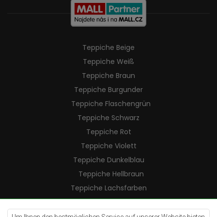
Teppiche Beige
Teppiche Weiß
Teppiche Braun
Teppiche Burgunder
Teppiche Flaschengrün
Teppiche Schwarz
Teppiche Rot
Teppiche Violett
Teppiche Dunkelblau
Teppiche Hellbraun
Teppiche Lachsfarben
Teppiche Cremefarben
Teppiche Lilac