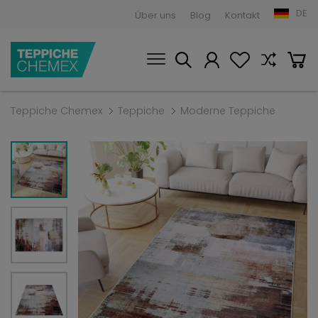
DE
Über uns
Blog
Kontakt
Teppiche Chemex
Teppiche
Moderne Teppiche