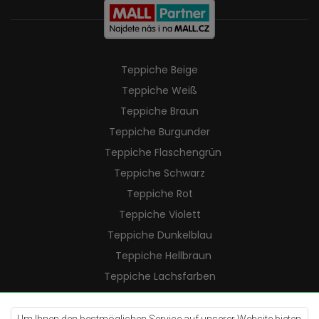
Teppiche Beige
Teppiche Weiß
Teppiche Braun
Teppiche Burgunder
Teppiche Flaschengrün
Teppiche Schwarz
Teppiche Rot
Teppiche Violett
Teppiche Dunkelblau
Teppiche Hellbraun
Teppiche Lachsfarben
Teppiche Cremefarben
Teppiche Lilac