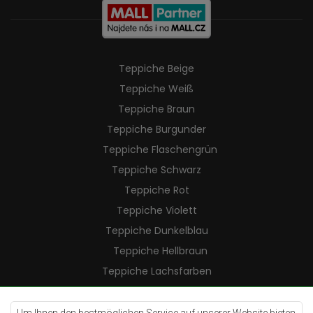
Teppiche Beige
Teppiche Weiß
Teppiche Braun
Teppiche Burgunder
Teppiche Flaschengrün
Teppiche Schwarz
Teppiche Rot
Teppiche Violett
Teppiche Dunkelblau
Teppiche Hellbraun
Teppiche Lachsfarben
Teppiche Cremefarben
Teppiche Lilac