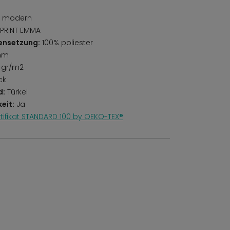
r, modern
PRINT EMMA
ensetzung:
100% poliester
mm
 gr/m2
ck
d:
Türkei
eit:
Ja
rtifikat STANDARD 100 by OEKO-TEX®