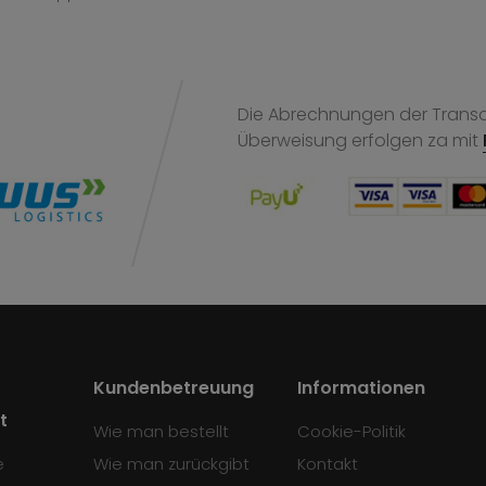
Die Abrechnungen der Transak
Überweisung
erfolgen za mit
Kundenbetreuung
Informationen
t
Wie man bestellt
Cookie-Politik
e
Wie man zurückgibt
Kontakt