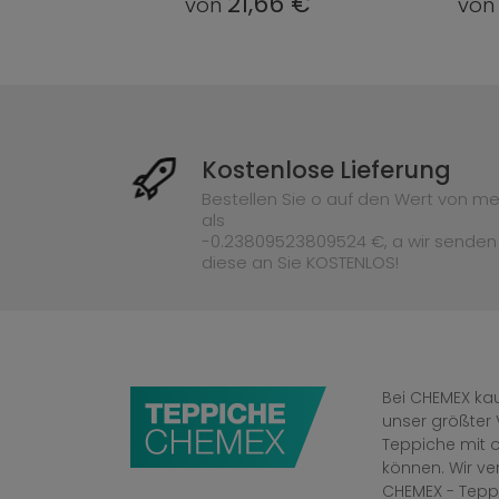
66 €
21,66 €
von
vo
Kostenlose Lieferung
Bestellen Sie o auf den Wert von me
als
-0.23809523809524 €, a wir senden
diese an Sie KOSTENLOS!
Bei CHEMEX kau
unser größter 
Teppiche mit o
können. Wir v
CHEMEX - Tepp