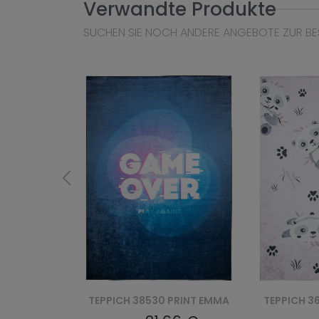
Verwandte Produkte
SUCHEN SIE NOCH ANDERE ANGEBOTE ZUR BE
PRINT EMMA
TEPPICH 36461 PRINT EMMA
TEPPICH 3