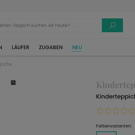
LÄUFER
ZUGABEN
NEU
ppiche
Kindertep
Kinderteppi
Farbenvarianten: