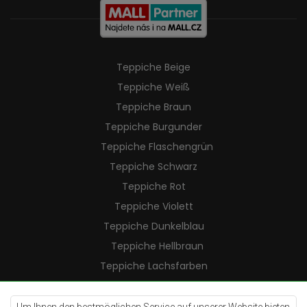
Teppiche Beige
Teppiche Weiß
Teppiche Braun
Teppiche Burgunder
Teppiche Flaschengrün
Teppiche Schwarz
Teppiche Rot
Teppiche Violett
Teppiche Dunkelblau
Teppiche Hellbraun
Teppiche Lachsfarben
Teppiche Cremefarben
Teppiche Lilac