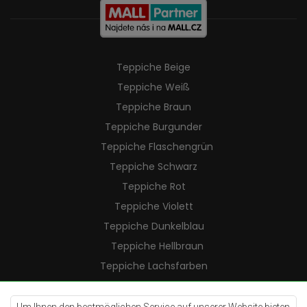
Teppiche Beige
Teppiche Weiß
Teppiche Braun
Teppiche Burgunder
Teppiche Flaschengrün
Teppiche Schwarz
Teppiche Rot
Teppiche Violett
Teppiche Dunkelblau
Teppiche Hellbraun
Teppiche Lachsfarben
Teppiche Cremefarben
Teppiche Lilac