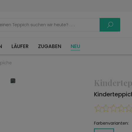
LÄUFER
ZUGABEN
NEU
ppiche
Kindertep
Kinderteppi
Farbenvarianten: