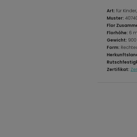
Art:
für Kinde
Muster:
40740
Flor Zusamm
Florhöhe:
6 
Gewicht:
900
Form:
Rechte
Herkunftslan
Rutschfestigk
Zertifikat:
Ze