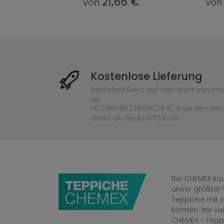
66 €
21,66 €
von
vo
Kostenlose Lieferung
Bestellen Sie o auf den Wert von me
als
-0.23809523809524 €, a wir senden
diese an Sie KOSTENLOS!
Bei CHEMEX kau
unser größter 
Teppiche mit o
können. Wir v
CHEMEX - Tepp