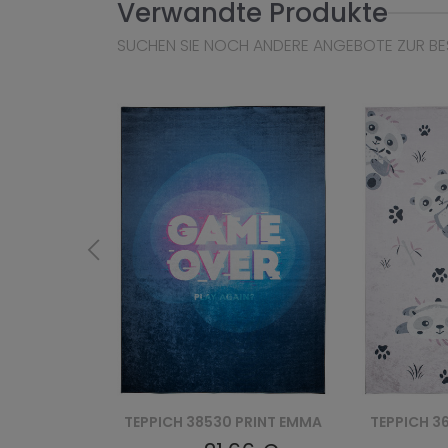
Verwandte Produkte
SUCHEN SIE NOCH ANDERE ANGEBOTE ZUR BE
PRINT EMMA
TEPPICH 36461 PRINT EMMA
TEPPICH 3