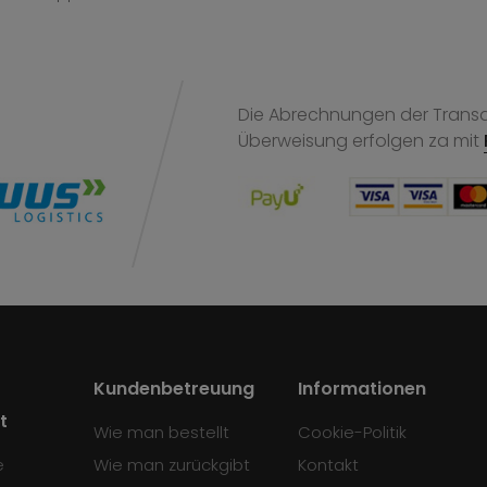
Die Abrechnungen der Transak
Überweisung
erfolgen za mit
Kundenbetreuung
Informationen
t
Wie man bestellt
Cookie-Politik
e
Wie man zurückgibt
Kontakt