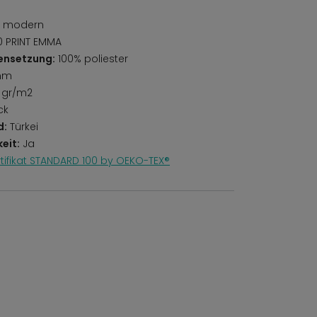
r, modern
 PRINT EMMA
ensetzung:
100% poliester
mm
 gr/m2
ck
d:
Türkei
eit:
Ja
rtifikat STANDARD 100 by OEKO-TEX®