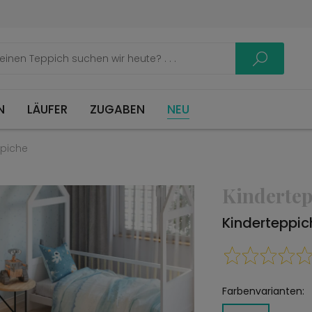
LÄUFER
ZUGABEN
NEU
ppiche
Kindertep
Kinderteppi
Farbenvarianten: