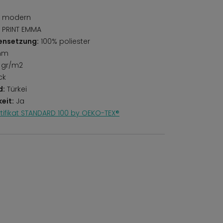
r, modern
 PRINT EMMA
ensetzung:
100% poliester
mm
 gr/m2
ck
d:
Türkei
eit:
Ja
rtifikat STANDARD 100 by OEKO-TEX®