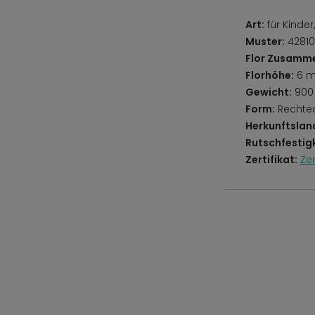
Art:
für Kinde
Muster:
42810
Flor Zusamm
Florhöhe:
6 
Gewicht:
900
Form:
Rechte
Herkunftslan
Rutschfestigk
Zertifikat:
Ze