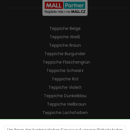
Teppiche Beige
Teppiche Weiß
Teppiche Braun
Teppiche Burgunder
Teppiche Flaschengrün
Teppiche Schwarz
Teppiche Rot
Teppiche Violett
Teppiche Dunkelblau
Teppiche Hellbraun
Teppiche Lachsfarben
Teppiche Cremefarben
Teppiche Lilac