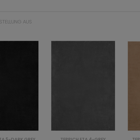
STELLUNG AUS
H ETA 4-GREY
TEPPICH ETA 1- - BEŻOWY