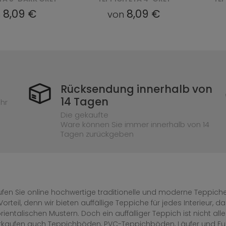
8,09 €
8,09 €
n
von
Rücksendung innerhalb von
14 Tagen
hr
Die gekaufte
Ware können Sie immer innerhalb von 14
Tagen zurückgeben
fen Sie online hochwertige traditionelle und moderne Teppiche 
Vorteil, denn wir bieten auffällige Teppiche für jedes Interieur
rientalischen Mustern. Doch ein auffälliger Teppich ist nicht al
erkaufen auch Teppichböden, PVC-Teppichböden, Läufer und F