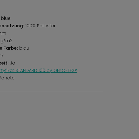
-blue
ensetzung:
100% Poliester
mm
 g/m2
e Farbe:
blau
ck
eit:
Ja
rtyfikat STANDARD 100 by OEKO-TEX®
Monate