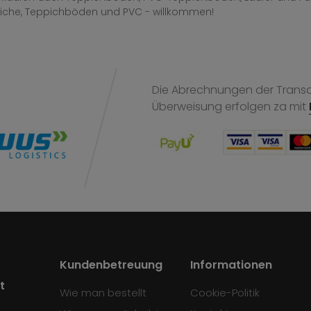
iche, Teppichböden und PVC - willkommen!
Die Abrechnungen der Transak
Überweisung
erfolgen za mit
Kundenbetreuung
Informationen
t
Wie man bestellt
Cookie-Politik