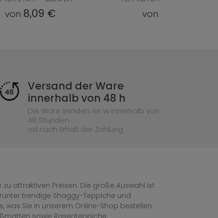
27,85 €
49,05 
von
von
Versand der Ware
innerhalb von 48 h
Die Ware senden wir w innerhalb von
48 Stunden
od nach Erhalt der Zahlung
zu attraktiven Preisen. Die große Auswahl ist
, darunter trendige Shaggy-Teppiche und
les, was Sie in unserem Online-Shop bestellen
ußmatten sowie Rasenteppiche.