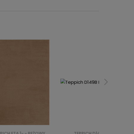
TEPPICH D149B L.GREY VALLEY - NIEBIESKI