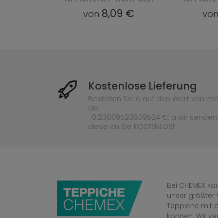
9 €
8,09 €
von
vo
Kostenlose Lieferung
Bestellen Sie o auf den Wert von me
als
-0.23809523809524 €, a wir senden
diese an Sie KOSTENLOS!
Bei CHEMEX kau
unser größter 
Teppiche mit o
können. Wir v