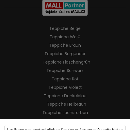
Teppiche Beige
Teppiche Weiß
Teppiche Braun
Teppiche Burgunder
Teppiche Flaschengrün
Teppiche Schwarz
Teppiche Rot
Teppiche Violett
Teppiche Dunkelblau
Teppiche Hellbraun
Teppiche Lachsfarben
Teppiche Cremefarben
Teppiche Lilac