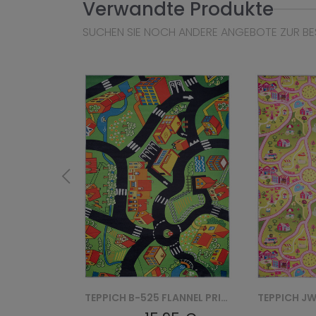
Verwandte Produkte
SUCHEN SIE NOCH ANDERE ANGEBOTE ZUR BE
TEPPICH U-21150 FLANNEL PRINTED
TEPPICH B-525 FLANNEL PRINTED