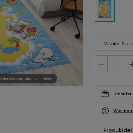
Wählen Sie d
it der Maus an, um zu vergrößern
Umsetzun
Wie man 
Produktdeta