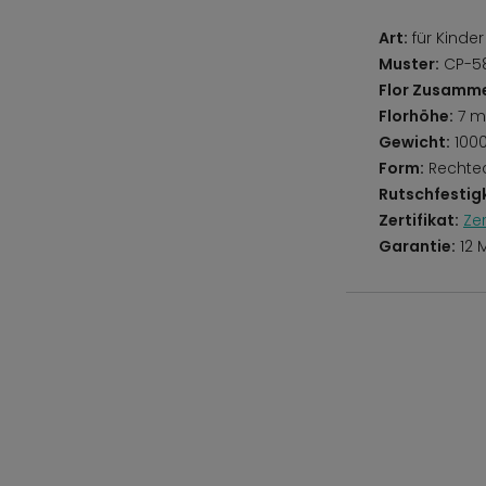
Art:
für Kinder
Muster:
CP-58
Flor Zusamm
Florhöhe:
7 
Gewicht:
100
Form:
Rechte
Rutschfestigk
Zertifikat:
Ze
Garantie:
12 