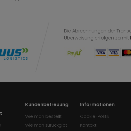
Die Abrechnungen der Transak
Überweisung
erfolgen za mit
Kundenbetreuung
Informationen
t
Wie man bestellt
Cookie-Politik
e
Wie man zurückgibt
Kontakt