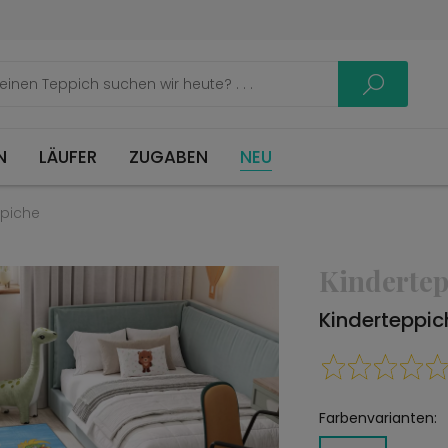
LÄUFER
ZUGABEN
NEU
ppiche
Kindertep
Kinderteppi
Farbenvarianten: