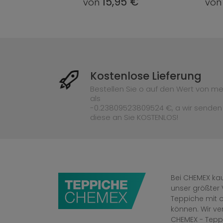
95 €
15,95 €
von
vo
Kostenlose Lieferung
Bestellen Sie o auf den Wert von me
als
-0.23809523809524 €, a wir senden
diese an Sie KOSTENLOS!
Bei CHEMEX kau
unser größter 
Teppiche mit o
können. Wir v
CHEMEX - Tepp