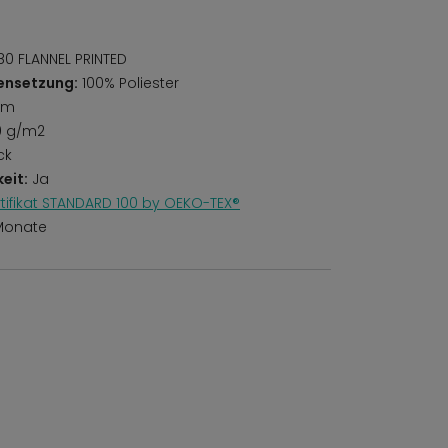
0 FLANNEL PRINTED
ensetzung:
100% Poliester
mm
0 g/m2
ck
eit:
Ja
rtifikat STANDARD 100 by OEKO-TEX®
Monate