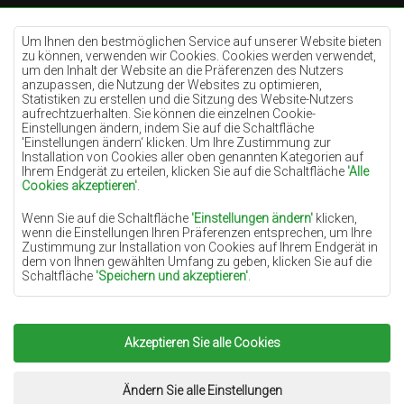
Teppiche Cremefarben
Teppiche Lilac
Um Ihnen den bestmöglichen Service auf unserer Website bieten
zu können, verwenden wir Cookies. Cookies werden verwendet,
Teppiche Gelb
um den Inhalt der Website an die Präferenzen des Nutzers
anzupassen, die Nutzung der Websites zu optimieren,
Teppiche Pfefferminz
Statistiken zu erstellen und die Sitzung des Website-Nutzers
aufrechtzuerhalten. Sie können die einzelnen Cookie-
Teppiche Blau
Einstellungen ändern, indem Sie auf die Schaltfläche
'Einstellungen ändern‘ klicken. Um Ihre Zustimmung zur
Teppiche Orange
Installation von Cookies aller oben genannten Kategorien auf
Teppiche Rosa
Ihrem Endgerät zu erteilen, klicken Sie auf die Schaltfläche
'Alle
Cookies akzeptieren'
.
Teppiche Grau
Wenn Sie auf die Schaltfläche
'Einstellungen ändern'
klicken,
Teppiche Terrakotte
wenn die Einstellungen Ihren Präferenzen entsprechen, um Ihre
Zustimmung zur Installation von Cookies auf Ihrem Endgerät in
Teppiche Grün
dem von Ihnen gewählten Umfang zu geben, klicken Sie auf die
Teppiche Golden
Schaltfläche
'Speichern und akzeptieren'
.
Soweit Cookies Ihre personenbezogenen Daten enthalten, ist die
Grundlage für die Verarbeitung das berechtigte Interesse des
Datenverwalters (TEPPICHECHEMEX) oder Dritter in Form der
Akzeptieren Sie alle Cookies
Copyright 2022
Teppiche Chemex.
Alle Rechte
Bereitstellung qualitativ hochwertiger Dienste auf unserer
Website und der Marketingaktivitäten des Datenverwalters und
vorbehalten.
seiner vertrauenswürdigen Partner.
Umsetzung:
www.dimax.pl
Ändern Sie alle Einstellungen