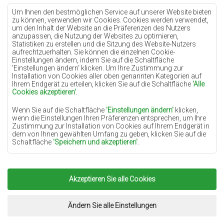
Teppiche Lilac
Um Ihnen den bestmöglichen Service auf unserer Website bieten
zu können, verwenden wir Cookies. Cookies werden verwendet,
Teppiche Gelb
um den Inhalt der Website an die Präferenzen des Nutzers
anzupassen, die Nutzung der Websites zu optimieren,
Teppiche Pfefferminz
Statistiken zu erstellen und die Sitzung des Website-Nutzers
aufrechtzuerhalten. Sie können die einzelnen Cookie-
Teppiche Blau
Einstellungen ändern, indem Sie auf die Schaltfläche
'Einstellungen ändern‘ klicken. Um Ihre Zustimmung zur
Teppiche Orange
Installation von Cookies aller oben genannten Kategorien auf
Teppiche Rosa
Ihrem Endgerät zu erteilen, klicken Sie auf die Schaltfläche
'Alle
Cookies akzeptieren'
.
Teppiche Grau
Wenn Sie auf die Schaltfläche
'Einstellungen ändern'
klicken,
Teppiche Terrakotte
wenn die Einstellungen Ihren Präferenzen entsprechen, um Ihre
Zustimmung zur Installation von Cookies auf Ihrem Endgerät in
Teppiche Grün
dem von Ihnen gewählten Umfang zu geben, klicken Sie auf die
Teppiche Golden
Schaltfläche
'Speichern und akzeptieren'
.
Soweit Cookies Ihre personenbezogenen Daten enthalten, ist die
Grundlage für die Verarbeitung das berechtigte Interesse des
Datenverwalters (TEPPICHECHEMEX) oder Dritter in Form der
Akzeptieren Sie alle Cookies
Copyright 2022
Teppiche Chemex.
Alle Rechte
Bereitstellung qualitativ hochwertiger Dienste auf unserer
Website und der Marketingaktivitäten des Datenverwalters und
vorbehalten.
seiner vertrauenswürdigen Partner.
Umsetzung:
www.dimax.pl
Ändern Sie alle Einstellungen
Mehr Informationen über die Cookies sowie die