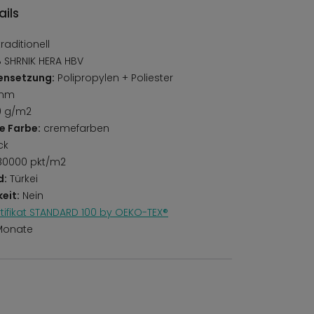
ils
aditionell
 SHRNIK HERA HBV
ensetzung:
Polipropylen + Poliester
 mm
0 g/m2
e Farbe:
cremefarben
ck
0000 pkt/m2
d:
Türkei
eit:
Nein
rtifikat STANDARD 100 by OEKO-TEX®
Monate