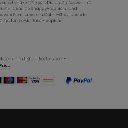
zu attraktiven Preisen. Die große Auswahl ist
, darunter trendige Shaggy-Teppiche und
les, was Sie in unserem Online-Shop bestellen
ußmatten sowie Rasenteppiche.
tionen mit Kreditkarte und E-
PayU