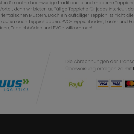
fen Sie online hochwertige traditionelle und moderne Teppiche 
Vorteil, denn wir bieten auffällige Teppiche für jedes Interieur
rientalischen Mustern. Doch ein auffälliger Teppich ist nicht al
erkaufen auch Teppichböden, PVC-Teppichböden, Läufer und F
iche, Teppichböden und PVC - willkommen!
Die Abrechnungen der Transak
Überweisung
erfolgen za mit