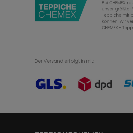
Bei CHEMEX kau
unser größter 
Teppiche mit o
können. Wir v
CHEMEX - Tepp
Der Versand erfolgt in mit: