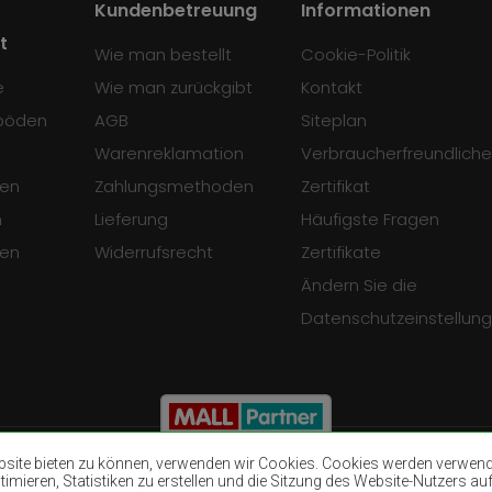
Kundenbetreuung
Informationen
t
Wie man bestellt
Cookie-Politik
e
Wie man zurückgibt
Kontakt
böden
AGB
Siteplan
Warenreklamation
Verbraucherfreundliche
en
Zahlungsmethoden
Zertifikat
n
Lieferung
Häufigste Fragen
sen
Widerrufsrecht
Zertifikate
Ändern Sie die
Datenschutzeinstellun
ite bieten zu können, verwenden wir Cookies. Cookies werden verwendet
mieren, Statistiken zu erstellen und die Sitzung des Website-Nutzers auf