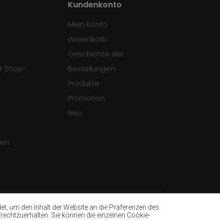
Kundenkonto
Mein Konto
Warenkorb
Geschichte der
r Shop-
Bestellungen
Produkte
Promotion
Neu
gen
, um den Inhalt der Website an die Präferenzen des
rechtzuerhalten. Sie können die einzelnen Cookie-