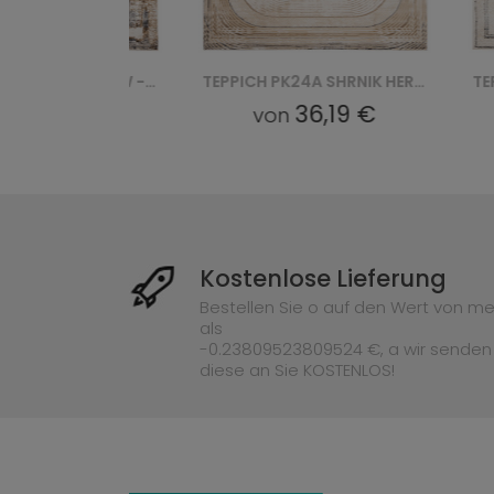
TEPPICH TY96C HERA HFW - BIAŁY
TEPPICH PK24A SHRNIK HERA HBV - KREMOWY
19 €
36,19 €
von
vo
Kostenlose Lieferung
Bestellen Sie o auf den Wert von me
als
-0.23809523809524 €, a wir senden
diese an Sie KOSTENLOS!