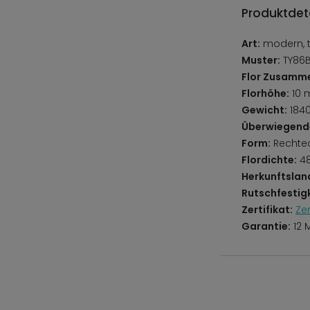
Produktdeta
Art:
modern, tr
Muster:
TY86B
Flor Zusamm
Florhöhe:
10
Gewicht:
184
Überwiegend
Form:
Rechte
Flordichte:
48
Herkunftslan
Rutschfestigk
Zertifikat:
Ze
Garantie:
12 