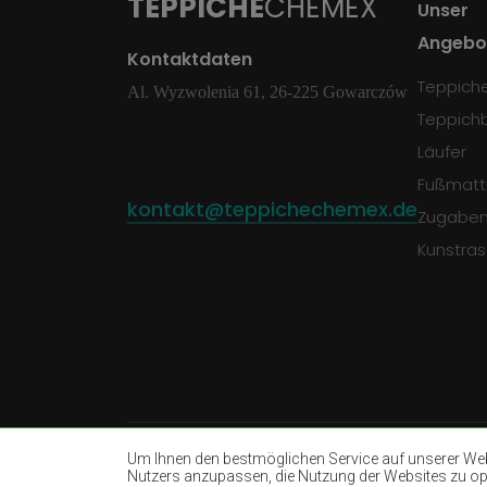
TEPPICHE
CHEMEX
Unser
Angebo
Kontaktdaten
Teppich
Al. Wyzwolenia 61, 26-225 Gowarczów
Teppich
Läufer
Fußmatt
kontakt@teppichechemex.de
Zugabe
Kunstra
Um Ihnen den bestmöglichen Service auf unserer Webs
Nutzers anzupassen, die Nutzung der Websites zu opti