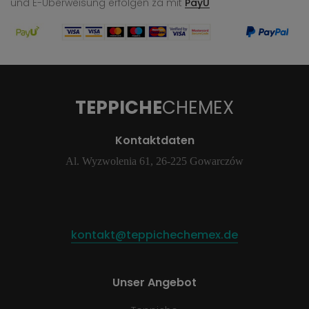
und E-Überweisung
erfolgen za mit
PayU
TEPPICHE
CHEMEX
Kontaktdaten
Al. Wyzwolenia 61, 26-225 Gowarczów
kontakt@teppichechemex.de
Unser Angebot