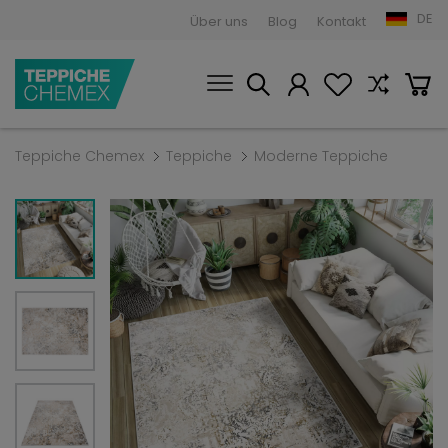
DE
Über uns
Blog
Kontakt
Teppiche Chemex
Teppiche
Moderne Teppiche