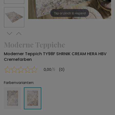
Tap or pinch to expand
Moderne Teppiche
Moderner Teppich TY98F SHRNIK CREAM HERA HBV
Cremefarben
0,00
/5
(0)
Farbenvarianten: