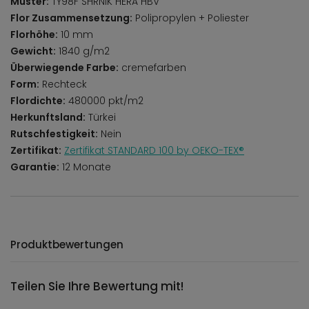
Muster:
TY98F SHRNIK HERA HBV
Flor Zusammensetzung:
Polipropylen + Poliester
Florhöhe:
10 mm
Gewicht:
1840 g/m2
Überwiegende Farbe:
cremefarben
Form:
Rechteck
Flordichte:
480000 pkt/m2
Herkunftsland:
Türkei
Rutschfestigkeit:
Nein
Zertifikat:
Zertifikat STANDARD 100 by OEKO-TEX®
Garantie:
12 Monate
Produktbewertungen
Teilen Sie Ihre Bewertung mit!