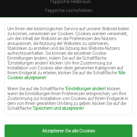
Teppiche Hellbraun
Teppiche Lachsfarben
Teppiche Cremefarben
Teppiche Lilac
Um Ihnen den bestmöglichen Service auf unserer Website bieten
zu können, verwenden wir Cookies. Cookies werden verwendet,
Teppiche Gelb
um den Inhalt der Website an die Präferenzen des Nutzers
anzupassen, die Nutzung der Websites zu optimieren,
Teppiche Pfefferminz
Statistiken zu erstellen und die Sitzung des Website-Nutzers
aufrechtzuerhalten. Sie können die einzelnen Cookie-
Teppiche Blau
Einstellungen ändern, indem Sie auf die Schaltfläche
'Einstellungen ändern‘ klicken. Um Ihre Zustimmung zur
Teppiche Orange
Installation von Cookies aller oben genannten Kategorien auf
Teppiche Rosa
Ihrem Endgerät zu erteilen, klicken Sie auf die Schaltfläche
'Alle
Cookies akzeptieren'
.
Teppiche Grau
Wenn Sie auf die Schaltfläche
'Einstellungen ändern'
klicken,
Teppiche Terrakotte
wenn die Einstellungen Ihren Präferenzen entsprechen, um Ihre
Zustimmung zur Installation von Cookies auf Ihrem Endgerät in
Teppiche Grün
dem von Ihnen gewählten Umfang zu geben, klicken Sie auf die
Teppiche Golden
Schaltfläche
'Speichern und akzeptieren'
.
Soweit Cookies Ihre personenbezogenen Daten enthalten, ist die
Grundlage für die Verarbeitung das berechtigte Interesse des
Datenverwalters (TEPPICHECHEMEX) oder Dritter in Form der
Akzeptieren Sie alle Cookies
Copyright 2022
Teppiche Chemex.
Alle Rechte
Bereitstellung qualitativ hochwertiger Dienste auf unserer