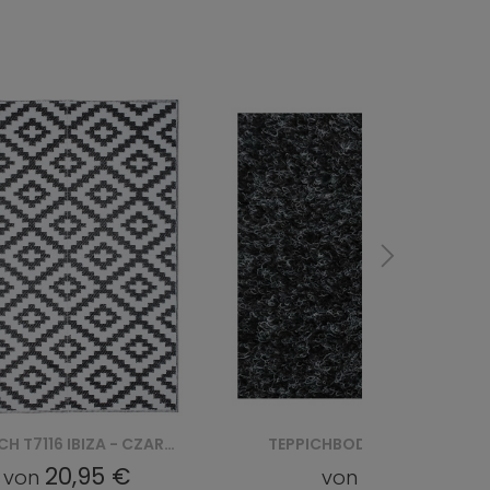
TEPPICH T7116 IBIZA - CZARNY
TEPPICHBODEN LUNTA GRREP 2236 ANTRACIET
20,95 €
6,66 €
von
von