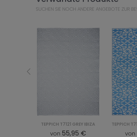
SUCHEN SIE NOCH ANDERE ANGEBOTE ZUR BE
TEPPICH T7122 IBIZA - GRANATOWY
TEPPICH T7121 GREY IBIZA
57 €
55,95 €
von
von