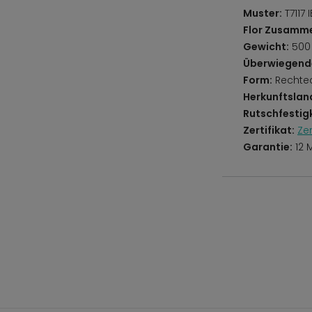
Muster:
T7117 
Flor Zusamm
Gewicht:
500
Überwiegend
Form:
Rechte
Herkunftslan
Rutschfestigk
Zertifikat:
Ze
Garantie:
12 