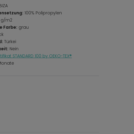
IBIZA
ensetzung:
100% Polipropylen
 g/m2
e Farbe:
grau
ck
d:
Türkei
eit:
Nein
rtifikat STANDARD 100 by OEKO-TEX®
Monate