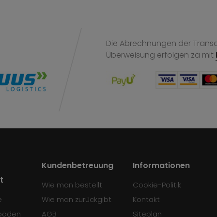
Die Abrechnungen der Transak
Überweisung
erfolgen za mit
Kundenbetreuung
Informationen
t
Wie man bestellt
Cookie-Politik
e
Wie man zurückgibt
Kontakt
böden
AGB
Siteplan