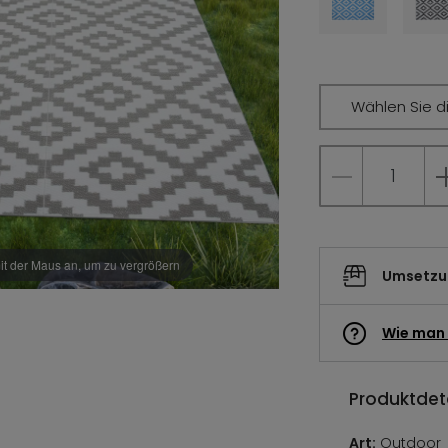
Wählen Sie d
it der Maus an, um zu vergrößern
Umsetzun
Wie man 
Produktdeta
Art:
Outdoor