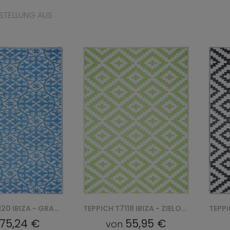
STELLUNG AUS
TEPPICH T7120 IBIZA - GRANATOWY
TEPPICH T7118 IBIZA - ZIELONY
75,24 €
55,95 €
von