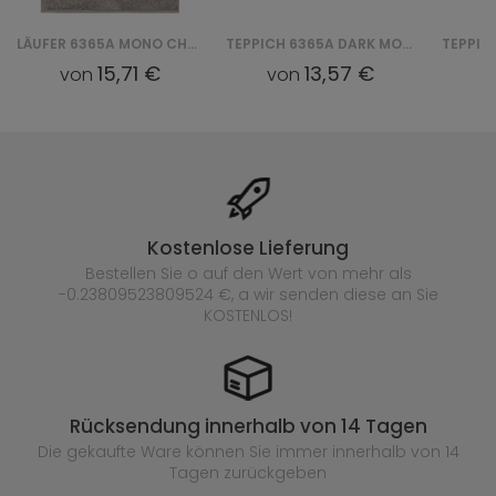
LÄUFER 6365A MONO CHODNIK GNJ - SZARY
TEPPICH 6365A DARK MONO KOLO GNJ - SZARY
15,71 €
13,57 €
von
von
v
Kostenlose Lieferung
Bestellen Sie o auf den Wert von mehr als
-0.23809523809524 €, a wir senden diese an Sie
KOSTENLOS!
Rücksendung innerhalb von 14 Tagen
Die gekaufte
Ware können Sie immer innerhalb von 14
Tagen zurückgeben