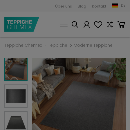
DE
Über uns
Blog
Kontakt
Teppiche Chemex
Teppiche
Moderne Teppiche