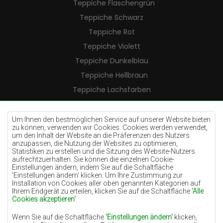
Teppiche Flaschengrün
Teppiche Schwarz
Teppiche Rot
Teppiche Violett
Teppiche Dunkelblau
Teppiche Hellbraun
Teppiche Lachsfarben
Teppiche Cremefarben
Teppiche Lilac
Um Ihnen den bestmöglichen Service auf unserer Website bieten
zu können, verwenden wir Cookies. Cookies werden verwendet,
Teppiche Gelb
um den Inhalt der Website an die Präferenzen des Nutzers
anzupassen, die Nutzung der Websites zu optimieren,
Teppiche Pfefferminz
Statistiken zu erstellen und die Sitzung des Website-Nutzers
aufrechtzuerhalten. Sie können die einzelnen Cookie-
Teppiche Blau
Einstellungen ändern, indem Sie auf die Schaltfläche
'Einstellungen ändern‘ klicken. Um Ihre Zustimmung zur
Teppiche Orange
Installation von Cookies aller oben genannten Kategorien auf
Teppiche Rosa
Ihrem Endgerät zu erteilen, klicken Sie auf die Schaltfläche
'Alle
Cookies akzeptieren'
.
Teppiche Grau
Wenn Sie auf die Schaltfläche
'Einstellungen ändern'
klicken,
Teppiche Terrakotte