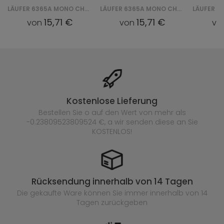
LÄUFER 6365A MONO CHODNIK GNH - ZIELONY
LÄUFER 6365A MONO CHODNIK GNH - CZERWONY
15,71 €
15,71 €
von
von
vo
Kostenlose Lieferung
Bestellen Sie o auf den Wert von mehr als
-0.23809523809524 €, a wir senden diese an Sie
KOSTENLOS!
Rücksendung innerhalb von 14 Tagen
Die gekaufte
Ware können Sie immer innerhalb von 14
Tagen zurückgeben