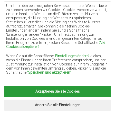
Teppiche Lilac
Um Ihnen den bestmöglichen Service auf unserer Website bieten
zu können, verwenden wir Cookies. Cookies werden verwendet,
Teppiche Gelb
um den Inhalt der Website an die Präferenzen des Nutzers
anzupassen, die Nutzung der Websites zu optimieren,
Teppiche Pfefferminz
Statistiken zu erstellen und die Sitzung des Website-Nutzers
aufrechtzuerhalten. Sie können die einzelnen Cookie-
Teppiche Blau
Einstellungen ändern, indem Sie auf die Schaltfläche
'Einstellungen ändern‘ klicken. Um Ihre Zustimmung zur
Teppiche Orange
Installation von Cookies aller oben genannten Kategorien auf
Teppiche Rosa
Ihrem Endgerät zu erteilen, klicken Sie auf die Schaltfläche
'Alle
Cookies akzeptieren'
.
Teppiche Grau
Wenn Sie auf die Schaltfläche
'Einstellungen ändern'
klicken,
Teppiche Terrakotte
wenn die Einstellungen Ihren Präferenzen entsprechen, um Ihre
Zustimmung zur Installation von Cookies auf Ihrem Endgerät in
Teppiche Grün
dem von Ihnen gewählten Umfang zu geben, klicken Sie auf die
Teppiche Golden
Schaltfläche
'Speichern und akzeptieren'
.
Soweit Cookies Ihre personenbezogenen Daten enthalten, ist die
Grundlage für die Verarbeitung das berechtigte Interesse des
Datenverwalters (TEPPICHECHEMEX) oder Dritter in Form der
Akzeptieren Sie alle Cookies
Copyright 2022
Teppiche Chemex.
Alle Rechte
Bereitstellung qualitativ hochwertiger Dienste auf unserer
Website und der Marketingaktivitäten des Datenverwalters und
vorbehalten.
seiner vertrauenswürdigen Partner.
Umsetzung:
www.dimax.pl
Ändern Sie alle Einstellungen
Mehr Informationen über die Cookies sowie die