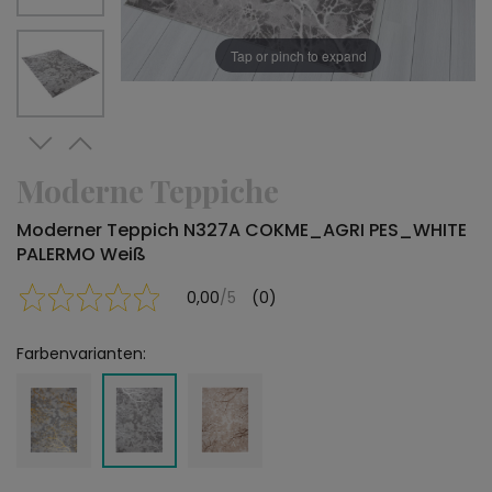
Tap or pinch to expand
Moderne Teppiche
Moderner Teppich N327A COKME_AGRI PES_WHITE
PALERMO Weiß
0,00
/5
(0)
Farbenvarianten: