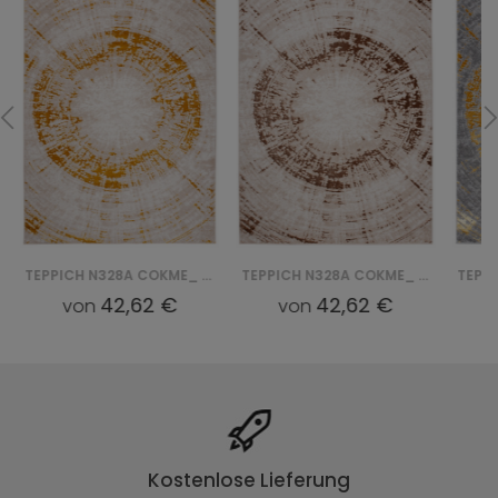
TEPPICH N328A COKME_ PES_ PALERMO - BEŻOWY, ZŁOTY
TEPPICH N328A COKME_ PES_ PALERMO - BEŻOWY, BRĄZOWY
42,62 €
42,62 €
von
von
Kostenlose Lieferung