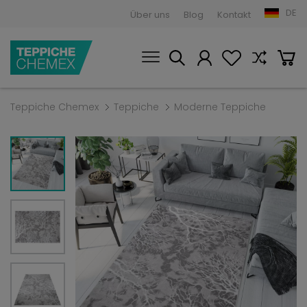
DE
Über uns
Blog
Kontakt
Teppiche Chemex
Teppiche
Moderne Teppiche