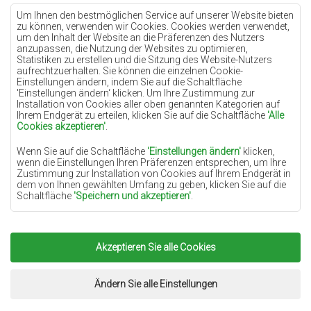
Teppiche Lilac
Um Ihnen den bestmöglichen Service auf unserer Website bieten
zu können, verwenden wir Cookies. Cookies werden verwendet,
Teppiche Gelb
um den Inhalt der Website an die Präferenzen des Nutzers
anzupassen, die Nutzung der Websites zu optimieren,
Teppiche Pfefferminz
Statistiken zu erstellen und die Sitzung des Website-Nutzers
aufrechtzuerhalten. Sie können die einzelnen Cookie-
Teppiche Blau
Einstellungen ändern, indem Sie auf die Schaltfläche
'Einstellungen ändern‘ klicken. Um Ihre Zustimmung zur
Teppiche Orange
Installation von Cookies aller oben genannten Kategorien auf
Teppiche Rosa
Ihrem Endgerät zu erteilen, klicken Sie auf die Schaltfläche
'Alle
Cookies akzeptieren'
.
Teppiche Grau
Wenn Sie auf die Schaltfläche
'Einstellungen ändern'
klicken,
Teppiche Terrakotte
wenn die Einstellungen Ihren Präferenzen entsprechen, um Ihre
Zustimmung zur Installation von Cookies auf Ihrem Endgerät in
Teppiche Grün
dem von Ihnen gewählten Umfang zu geben, klicken Sie auf die
Teppiche Golden
Schaltfläche
'Speichern und akzeptieren'
.
Soweit Cookies Ihre personenbezogenen Daten enthalten, ist die
Grundlage für die Verarbeitung das berechtigte Interesse des
Datenverwalters (TEPPICHECHEMEX) oder Dritter in Form der
Akzeptieren Sie alle Cookies
Copyright 2022
Teppiche Chemex.
Alle Rechte
Bereitstellung qualitativ hochwertiger Dienste auf unserer
Website und der Marketingaktivitäten des Datenverwalters und
vorbehalten.
seiner vertrauenswürdigen Partner.
Umsetzung:
www.dimax.pl
Ändern Sie alle Einstellungen
Mehr Informationen über die Cookies sowie die