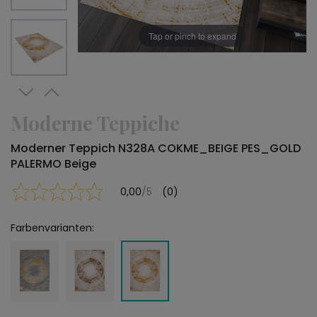
Tap or pinch to expand
Moderne Teppiche
Moderner Teppich N328A COKME_BEIGE PES_GOLD
PALERMO Beige
0,00
/5
(0)
Farbenvarianten: