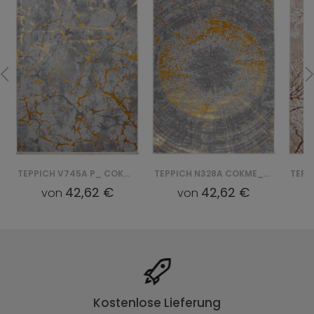
TEPPICH V745A P_ COKME_AGRI PALERMO - ZŁOTY
TEPPICH N328A COKME_AGRI P_ PALERMO - ZŁOTY
42,62 €
42,62 €
von
von
Kostenlose Lieferung