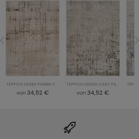
TEPPICH UE68A PARMA YDD - BRĄZOWY
TEPPICH UD30A LIGHT PARMA YDD - ZIELONY
34,52 €
34,52 €
von
von