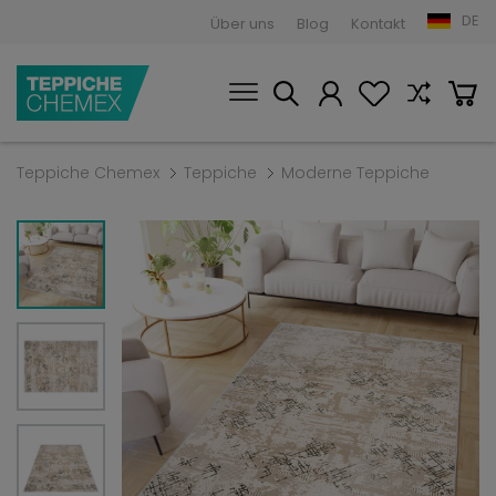
DE
Über uns
Blog
Kontakt
Teppiche Chemex
Teppiche
Moderne Teppiche