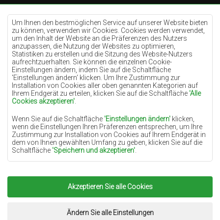
Teppiche Cremefarben
Teppiche Lilac
Um Ihnen den bestmöglichen Service auf unserer Website bieten
zu können, verwenden wir Cookies. Cookies werden verwendet,
Teppiche Gelb
um den Inhalt der Website an die Präferenzen des Nutzers
anzupassen, die Nutzung der Websites zu optimieren,
Teppiche Pfefferminz
Statistiken zu erstellen und die Sitzung des Website-Nutzers
aufrechtzuerhalten. Sie können die einzelnen Cookie-
Teppiche Blau
Einstellungen ändern, indem Sie auf die Schaltfläche
'Einstellungen ändern‘ klicken. Um Ihre Zustimmung zur
Teppiche Orange
Installation von Cookies aller oben genannten Kategorien auf
Teppiche Rosa
Ihrem Endgerät zu erteilen, klicken Sie auf die Schaltfläche
'Alle
Cookies akzeptieren'
.
Teppiche Grau
Wenn Sie auf die Schaltfläche
'Einstellungen ändern'
klicken,
Teppiche Terrakotte
wenn die Einstellungen Ihren Präferenzen entsprechen, um Ihre
Zustimmung zur Installation von Cookies auf Ihrem Endgerät in
Teppiche Grün
dem von Ihnen gewählten Umfang zu geben, klicken Sie auf die
Teppiche Golden
Schaltfläche
'Speichern und akzeptieren'
.
Soweit Cookies Ihre personenbezogenen Daten enthalten, ist die
Grundlage für die Verarbeitung das berechtigte Interesse des
Datenverwalters (TEPPICHECHEMEX) oder Dritter in Form der
Akzeptieren Sie alle Cookies
Copyright 2022
Teppiche Chemex.
Alle Rechte
Bereitstellung qualitativ hochwertiger Dienste auf unserer
Website und der Marketingaktivitäten des Datenverwalters und
vorbehalten.
seiner vertrauenswürdigen Partner.
Umsetzung:
www.dimax.pl
Ändern Sie alle Einstellungen