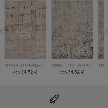
TEPPICH UE68A PARMA YDD - BRĄZOWY
TEPPICH UD30A LIGHT PARMA YDD - ZIELONY
34,52 €
34,52 €
von
von