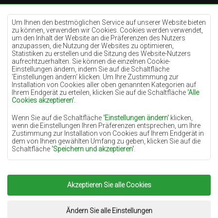
Teppiche Cremefarben
Teppiche Lilac
Um Ihnen den bestmöglichen Service auf unserer Website bieten
zu können, verwenden wir Cookies. Cookies werden verwendet,
Teppiche Gelb
um den Inhalt der Website an die Präferenzen des Nutzers
anzupassen, die Nutzung der Websites zu optimieren,
Teppiche Pfefferminz
Statistiken zu erstellen und die Sitzung des Website-Nutzers
aufrechtzuerhalten. Sie können die einzelnen Cookie-
Teppiche Blau
Einstellungen ändern, indem Sie auf die Schaltfläche
'Einstellungen ändern‘ klicken. Um Ihre Zustimmung zur
Teppiche Orange
Installation von Cookies aller oben genannten Kategorien auf
Teppiche Rosa
Ihrem Endgerät zu erteilen, klicken Sie auf die Schaltfläche
'Alle
Cookies akzeptieren'
.
Teppiche Grau
Wenn Sie auf die Schaltfläche
'Einstellungen ändern'
klicken,
Teppiche Terrakotte
wenn die Einstellungen Ihren Präferenzen entsprechen, um Ihre
Zustimmung zur Installation von Cookies auf Ihrem Endgerät in
Teppiche Grün
dem von Ihnen gewählten Umfang zu geben, klicken Sie auf die
Teppiche Golden
Schaltfläche
'Speichern und akzeptieren'
.
Soweit Cookies Ihre personenbezogenen Daten enthalten, ist die
Grundlage für die Verarbeitung das berechtigte Interesse des
Datenverwalters (TEPPICHECHEMEX) oder Dritter in Form der
Akzeptieren Sie alle Cookies
Copyright 2022
Teppiche Chemex.
Alle Rechte
Bereitstellung qualitativ hochwertiger Dienste auf unserer
Website und der Marketingaktivitäten des Datenverwalters und
vorbehalten.
seiner vertrauenswürdigen Partner.
Umsetzung:
www.dimax.pl
Ändern Sie alle Einstellungen