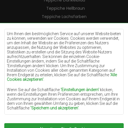
Teppiche Dunkelblau
Teppiche Hellbraun
Teppiche Lachsfarben
Teppiche Cremefarben
Teppiche Lilac
Um Ihnen den bestmöglichen Service auf unserer Website bieten
zu können, verwenden wir Cookies. Cookies werden verwendet,
Teppiche Gelb
um den Inhalt der Website an die Präferenzen des Nutzers
anzupassen, die Nutzung der Websites zu optimieren,
Teppiche Pfefferminz
Statistiken zu erstellen und die Sitzung des Website-Nutzers
aufrechtzuerhalten. Sie können die einzelnen Cookie-
Teppiche Blau
Einstellungen ändern, indem Sie auf die Schaltfläche
'Einstellungen ändern‘ klicken. Um Ihre Zustimmung zur
Teppiche Orange
Installation von Cookies aller oben genannten Kategorien auf
Teppiche Rosa
Ihrem Endgerät zu erteilen, klicken Sie auf die Schaltfläche
'Alle
Cookies akzeptieren'
.
Teppiche Grau
Wenn Sie auf die Schaltfläche
'Einstellungen ändern'
klicken,
Teppiche Terrakotte
wenn die Einstellungen Ihren Präferenzen entsprechen, um Ihre
Zustimmung zur Installation von Cookies auf Ihrem Endgerät in
Teppiche Grün
dem von Ihnen gewählten Umfang zu geben, klicken Sie auf die
Teppiche Golden
Schaltfläche
'Speichern und akzeptieren'
.
Soweit Cookies Ihre personenbezogenen Daten enthalten, ist die
Grundlage für die Verarbeitung das berechtigte Interesse des
Datenverwalters (TEPPICHECHEMEX) oder Dritter in Form der