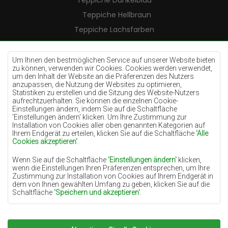
Teppiche Dunkelblau
Teppiche Hellbraun
Teppiche Lachsfarben
Teppiche Cremefarben
Teppiche Lilac
Um Ihnen den bestmöglichen Service auf unserer Website bieten
zu können, verwenden wir Cookies. Cookies werden verwendet,
Teppiche Gelb
um den Inhalt der Website an die Präferenzen des Nutzers
anzupassen, die Nutzung der Websites zu optimieren,
Teppiche Pfefferminz
Statistiken zu erstellen und die Sitzung des Website-Nutzers
aufrechtzuerhalten. Sie können die einzelnen Cookie-
Teppiche Blau
Einstellungen ändern, indem Sie auf die Schaltfläche
'Einstellungen ändern‘ klicken. Um Ihre Zustimmung zur
Teppiche Orange
Installation von Cookies aller oben genannten Kategorien auf
Teppiche Rosa
Ihrem Endgerät zu erteilen, klicken Sie auf die Schaltfläche
'Alle
Cookies akzeptieren'
.
Teppiche Grau
Wenn Sie auf die Schaltfläche
'Einstellungen ändern'
klicken,
Teppiche Terrakotte
wenn die Einstellungen Ihren Präferenzen entsprechen, um Ihre
Zustimmung zur Installation von Cookies auf Ihrem Endgerät in
Teppiche Grün
dem von Ihnen gewählten Umfang zu geben, klicken Sie auf die
Teppiche Golden
Schaltfläche
'Speichern und akzeptieren'
.
Soweit Cookies Ihre personenbezogenen Daten enthalten, ist die
Grundlage für die Verarbeitung das berechtigte Interesse des
Datenverwalters (TEPPICHECHEMEX) oder Dritter in Form der