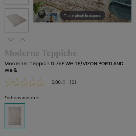
Tap or pinch to expand
Moderne Teppiche
Moderner Teppich D175E WHITE/VIZON PORTLAND
Weiß
0,00
/5
(0)
Farbenvarianten: