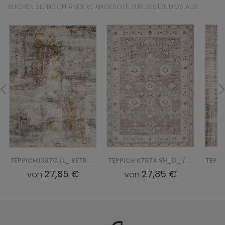
SUCHEN SIE NOCH ANDERE ANGEBOTE ZUR BESTELLUNG AUS
TEPPICH I387C /L_ RETRO - NIEBIESKI, BIAŁY
TEPPICH K757A SH_D_ / RETRO - BEŻOWY, BIAŁY
27,85 €
27,85 €
von
von