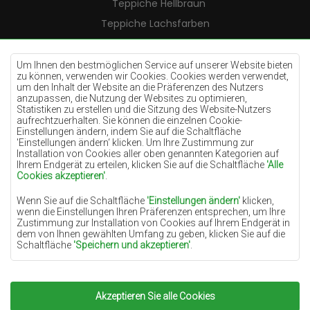
Teppiche Hellbraun
Teppiche Lachsfarben
Teppiche Cremefarben
Teppiche Lilac
Um Ihnen den bestmöglichen Service auf unserer Website bieten
zu können, verwenden wir Cookies. Cookies werden verwendet,
Teppiche Gelb
um den Inhalt der Website an die Präferenzen des Nutzers
anzupassen, die Nutzung der Websites zu optimieren,
Teppiche Pfefferminz
Statistiken zu erstellen und die Sitzung des Website-Nutzers
aufrechtzuerhalten. Sie können die einzelnen Cookie-
Teppiche Blau
Einstellungen ändern, indem Sie auf die Schaltfläche
'Einstellungen ändern‘ klicken. Um Ihre Zustimmung zur
Teppiche Orange
Installation von Cookies aller oben genannten Kategorien auf
Teppiche Rosa
Ihrem Endgerät zu erteilen, klicken Sie auf die Schaltfläche
'Alle
Cookies akzeptieren'
.
Teppiche Grau
Wenn Sie auf die Schaltfläche
'Einstellungen ändern'
klicken,
Teppiche Terrakotte
wenn die Einstellungen Ihren Präferenzen entsprechen, um Ihre
Zustimmung zur Installation von Cookies auf Ihrem Endgerät in
Teppiche Grün
dem von Ihnen gewählten Umfang zu geben, klicken Sie auf die
Teppiche Golden
Schaltfläche
'Speichern und akzeptieren'
.
Soweit Cookies Ihre personenbezogenen Daten enthalten, ist die
Grundlage für die Verarbeitung das berechtigte Interesse des
Datenverwalters (TEPPICHECHEMEX) oder Dritter in Form der
Akzeptieren Sie alle Cookies
Copyright 2022
Teppiche Chemex.
Alle Rechte
Bereitstellung qualitativ hochwertiger Dienste auf unserer