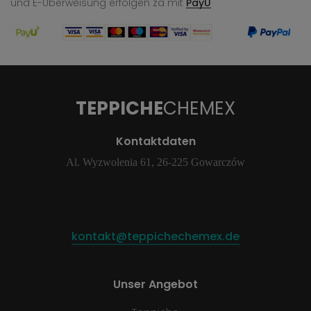
und E-Überweisung
erfolgen za mit
PayU
TEPPICHE
CHEMEX
Kontaktdaten
Al. Wyzwolenia 61, 26-225 Gowarczów
kontakt@teppichechemex.de
Unser Angebot