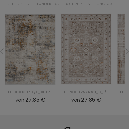
SUCHEN SIE NOCH ANDERE ANGEBOTE ZUR BESTELLUNG AUS
TEPPICH I387C /L_ RETRO - NIEBIESKI, BIAŁY
TEPPICH K757A SH_D_ / RETRO - BEŻOWY, BIAŁY
27,85 €
27,85 €
von
von