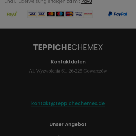
und E-Überweisung
erfolgen za mit
PayU
TEPPICHE
CHEMEX
Kontaktdaten
Al. Wyzwolenia 61, 26-225 Gowarczów
kontakt@teppichechemex.de
Unser Angebot