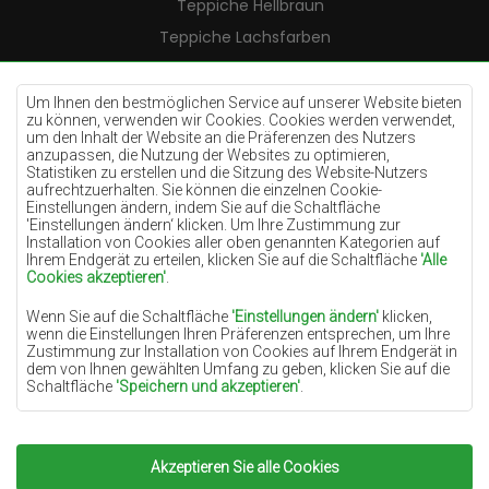
Teppiche Hellbraun
Teppiche Lachsfarben
Teppiche Cremefarben
Teppiche Lilac
Um Ihnen den bestmöglichen Service auf unserer Website bieten
zu können, verwenden wir Cookies. Cookies werden verwendet,
Teppiche Gelb
um den Inhalt der Website an die Präferenzen des Nutzers
anzupassen, die Nutzung der Websites zu optimieren,
Teppiche Pfefferminz
Statistiken zu erstellen und die Sitzung des Website-Nutzers
aufrechtzuerhalten. Sie können die einzelnen Cookie-
Teppiche Blau
Einstellungen ändern, indem Sie auf die Schaltfläche
'Einstellungen ändern‘ klicken. Um Ihre Zustimmung zur
Teppiche Orange
Installation von Cookies aller oben genannten Kategorien auf
Teppiche Rosa
Ihrem Endgerät zu erteilen, klicken Sie auf die Schaltfläche
'Alle
Cookies akzeptieren'
.
Teppiche Grau
Wenn Sie auf die Schaltfläche
'Einstellungen ändern'
klicken,
Teppiche Terrakotte
wenn die Einstellungen Ihren Präferenzen entsprechen, um Ihre
Zustimmung zur Installation von Cookies auf Ihrem Endgerät in
Teppiche Grün
dem von Ihnen gewählten Umfang zu geben, klicken Sie auf die
Teppiche Golden
Schaltfläche
'Speichern und akzeptieren'
.
Soweit Cookies Ihre personenbezogenen Daten enthalten, ist die
Grundlage für die Verarbeitung das berechtigte Interesse des
Datenverwalters (TEPPICHECHEMEX) oder Dritter in Form der
Akzeptieren Sie alle Cookies
Copyright 2022
Teppiche Chemex.
Alle Rechte
Bereitstellung qualitativ hochwertiger Dienste auf unserer