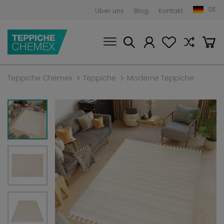
DE
Über uns
Blog
Kontakt
Teppiche Chemex
Teppiche
Moderne Teppiche