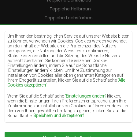
Teppiche Dunkelblau
Teppiche Hellbraun
Teppiche Lachsfarben
Teppiche Cremefarben
Teppiche Lilac
Um Ihnen den bestmöglichen Service auf unserer Website bieten
zu können, verwenden wir Cookies. Cookies werden verwendet,
Teppiche Gelb
um den Inhalt der Website an die Präferenzen des Nutzers
anzupassen, die Nutzung der Websites zu optimieren,
Teppiche Pfefferminz
Statistiken zu erstellen und die Sitzung des Website-Nutzers
aufrechtzuerhalten. Sie können die einzelnen Cookie-
Teppiche Blau
Einstellungen ändern, indem Sie auf die Schaltfläche
'Einstellungen ändern‘ klicken. Um Ihre Zustimmung zur
Teppiche Orange
Installation von Cookies aller oben genannten Kategorien auf
Teppiche Rosa
Ihrem Endgerät zu erteilen, klicken Sie auf die Schaltfläche
'Alle
Cookies akzeptieren'
.
Teppiche Grau
Wenn Sie auf die Schaltfläche
'Einstellungen ändern'
klicken,
Teppiche Terrakotte
wenn die Einstellungen Ihren Präferenzen entsprechen, um Ihre
Zustimmung zur Installation von Cookies auf Ihrem Endgerät in
Teppiche Grün
dem von Ihnen gewählten Umfang zu geben, klicken Sie auf die
Teppiche Golden
Schaltfläche
'Speichern und akzeptieren'
.
Soweit Cookies Ihre personenbezogenen Daten enthalten, ist die
Grundlage für die Verarbeitung das berechtigte Interesse des
Datenverwalters (TEPPICHECHEMEX) oder Dritter in Form der