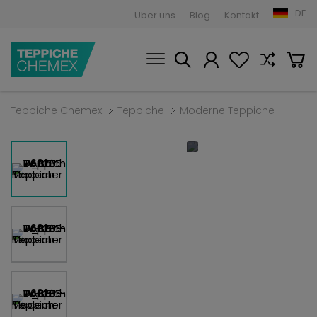
DE
Über uns
Blog
Kontakt
Teppiche Chemex
Teppiche
Moderne Teppiche