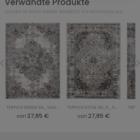
Verwandte Produkte
SUCHEN SIE NOCH ANDERE ANGEBOTE ZUR BESTELLUNG AUS
TEPPICH D172A SH_D_ SH_ VALLEY - SZARY, CZARNY
TEPPICH D167A SH_D_ SH_ VALLEY - SZARY, CZARNY
27,85 €
27,85 €
von
von