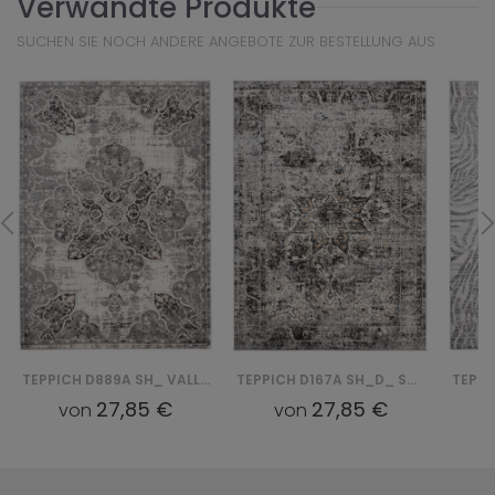
Verwandte Produkte
SUCHEN SIE NOCH ANDERE ANGEBOTE ZUR BESTELLUNG AUS
TEPPICH D889A SH_ VALLEY - BIAŁY, CZARNY
TEPPICH D167A SH_D_ SH_ VALLEY - SZARY, CZARNY
27,85 €
27,85 €
von
von