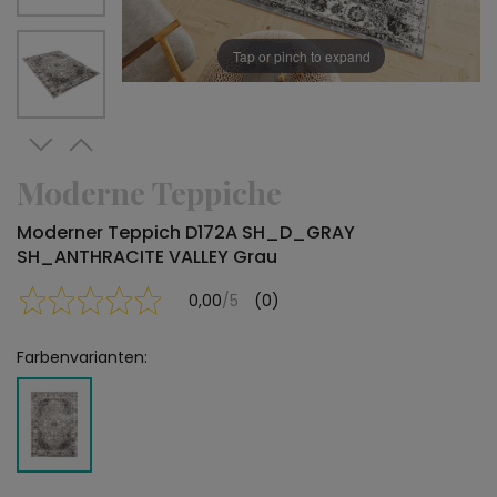
Tap or pinch to expand
Moderne Teppiche
Moderner Teppich D172A SH_D_GRAY
SH_ANTHRACITE VALLEY Grau
0,00
/5
(0)
Farbenvarianten: