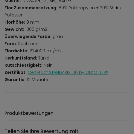
Muster:
D172A SH_D_ SH_ VALLEY
Flor Zusammensetzung:
80% Polipropylen + 20% Shrink
Poliester
Florhöhe:
9 mm
Gewicht:
1300 g/m2
Überwiegende Farbe:
grau
Form:
Rechteck
Flordichte:
224000 pkt/m2
Herkunftsland:
Türkei
Rutschfestigkeit:
Nein
Zertifikat:
Certyfikat STANDARD 100 by OEKO-TEX®
Garantie:
12 Monate
Produktbewertungen
Teilen Sie Ihre Bewertung mit!