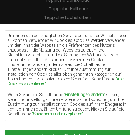
Teppiche Dunkelblau
Teppiche Hellbraun
Teppiche Lachsfarben
Teppiche Cremefarben
Teppiche Lilac
Um Ihnen den bestmöglichen Service auf unserer Website bieten
zu können, verwenden wir Cookies. Cookies werden verwendet,
Teppiche Gelb
um den Inhalt der Website an die Präferenzen des Nutzers
anzupassen, die Nutzung der Websites zu optimieren,
Teppiche Pfefferminz
Statistiken zu erstellen und die Sitzung des Website-Nutzers
aufrechtzuerhalten. Sie können die einzelnen Cookie-
Teppiche Blau
Einstellungen ändern, indem Sie auf die Schaltfläche
'Einstellungen ändern‘ klicken. Um Ihre Zustimmung zur
Teppiche Orange
Installation von Cookies aller oben genannten Kategorien auf
Teppiche Rosa
Ihrem Endgerät zu erteilen, klicken Sie auf die Schaltfläche
'Alle
Cookies akzeptieren'
.
Teppiche Grau
Wenn Sie auf die Schaltfläche
'Einstellungen ändern'
klicken,
Teppiche Terrakotte
wenn die Einstellungen Ihren Präferenzen entsprechen, um Ihre
Zustimmung zur Installation von Cookies auf Ihrem Endgerät in
Teppiche Grün
dem von Ihnen gewählten Umfang zu geben, klicken Sie auf die
Teppiche Golden
Schaltfläche
'Speichern und akzeptieren'
.
Soweit Cookies Ihre personenbezogenen Daten enthalten, ist die
Grundlage für die Verarbeitung das berechtigte Interesse des
Datenverwalters (TEPPICHECHEMEX) oder Dritter in Form der