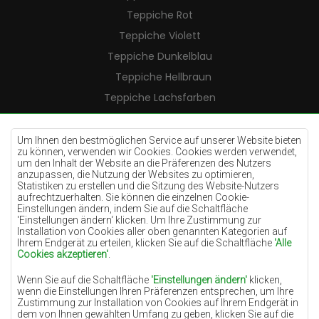
Teppiche Rot
Teppiche Violett
Teppiche Dunkelblau
Teppiche Hellbraun
Teppiche Lachsfarben
Teppiche Cremefarben
Teppiche Lilac
Um Ihnen den bestmöglichen Service auf unserer Website bieten
zu können, verwenden wir Cookies. Cookies werden verwendet,
Teppiche Gelb
um den Inhalt der Website an die Präferenzen des Nutzers
anzupassen, die Nutzung der Websites zu optimieren,
Teppiche Pfefferminz
Statistiken zu erstellen und die Sitzung des Website-Nutzers
aufrechtzuerhalten. Sie können die einzelnen Cookie-
Teppiche Blau
Einstellungen ändern, indem Sie auf die Schaltfläche
'Einstellungen ändern‘ klicken. Um Ihre Zustimmung zur
Teppiche Orange
Installation von Cookies aller oben genannten Kategorien auf
Teppiche Rosa
Ihrem Endgerät zu erteilen, klicken Sie auf die Schaltfläche
'Alle
Cookies akzeptieren'
.
Teppiche Grau
Wenn Sie auf die Schaltfläche
'Einstellungen ändern'
klicken,
Teppiche Terrakotte
wenn die Einstellungen Ihren Präferenzen entsprechen, um Ihre
Zustimmung zur Installation von Cookies auf Ihrem Endgerät in
Teppiche Grün
dem von Ihnen gewählten Umfang zu geben, klicken Sie auf die