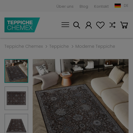
DE
Über uns
Blog
Kontakt
Teppiche Chemex
Teppiche
Moderne Teppiche