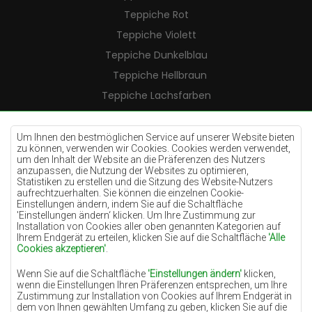
Teppiche Rot
Teppiche Violett
Teppiche Dunkelblau
Teppiche Hellbraun
Teppiche Lachsfarben
Teppiche Cremefarben
Teppiche Lilac
Um Ihnen den bestmöglichen Service auf unserer Website bieten
zu können, verwenden wir Cookies. Cookies werden verwendet,
Teppiche Gelb
um den Inhalt der Website an die Präferenzen des Nutzers
anzupassen, die Nutzung der Websites zu optimieren,
Teppiche Pfefferminz
Statistiken zu erstellen und die Sitzung des Website-Nutzers
aufrechtzuerhalten. Sie können die einzelnen Cookie-
Teppiche Blau
Einstellungen ändern, indem Sie auf die Schaltfläche
'Einstellungen ändern‘ klicken. Um Ihre Zustimmung zur
Teppiche Orange
Installation von Cookies aller oben genannten Kategorien auf
Teppiche Rosa
Ihrem Endgerät zu erteilen, klicken Sie auf die Schaltfläche
'Alle
Cookies akzeptieren'
.
Teppiche Grau
Wenn Sie auf die Schaltfläche
'Einstellungen ändern'
klicken,
Teppiche Terrakotte
wenn die Einstellungen Ihren Präferenzen entsprechen, um Ihre
Zustimmung zur Installation von Cookies auf Ihrem Endgerät in
Teppiche Grün
dem von Ihnen gewählten Umfang zu geben, klicken Sie auf die