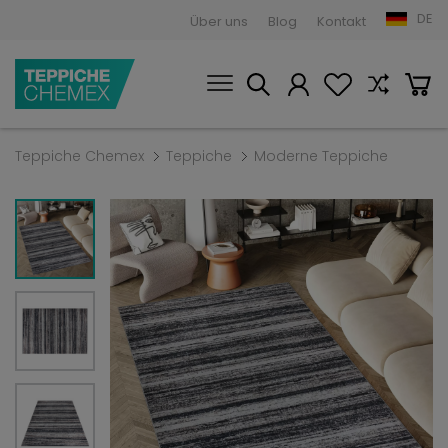
DE
Über uns
Blog
Kontakt
Teppiche Chemex
Teppiche
Moderne Teppiche