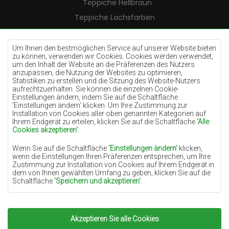
Teppiche Hellbraun
Teppiche Lachsfarben
Teppiche Cremefarben
Teppiche Lilac
Um Ihnen den bestmöglichen Service auf unserer Website bieten
zu können, verwenden wir Cookies. Cookies werden verwendet,
Teppiche Gelb
um den Inhalt der Website an die Präferenzen des Nutzers
anzupassen, die Nutzung der Websites zu optimieren,
Teppiche Pfefferminz
Statistiken zu erstellen und die Sitzung des Website-Nutzers
aufrechtzuerhalten. Sie können die einzelnen Cookie-
Teppiche Blau
Einstellungen ändern, indem Sie auf die Schaltfläche
'Einstellungen ändern‘ klicken. Um Ihre Zustimmung zur
Teppiche Orange
Installation von Cookies aller oben genannten Kategorien auf
Teppiche Rosa
Ihrem Endgerät zu erteilen, klicken Sie auf die Schaltfläche
'Alle
Cookies akzeptieren'
.
Teppiche Grau
Wenn Sie auf die Schaltfläche
'Einstellungen ändern'
klicken,
Teppiche Terrakotte
wenn die Einstellungen Ihren Präferenzen entsprechen, um Ihre
Zustimmung zur Installation von Cookies auf Ihrem Endgerät in
Teppiche Grün
dem von Ihnen gewählten Umfang zu geben, klicken Sie auf die
Teppiche Golden
Schaltfläche
'Speichern und akzeptieren'
.
Soweit Cookies Ihre personenbezogenen Daten enthalten, ist die
Grundlage für die Verarbeitung das berechtigte Interesse des
Datenverwalters (TEPPICHECHEMEX) oder Dritter in Form der
Akzeptieren Sie alle Cookies
Copyright 2022
Teppiche Chemex.
Alle Rechte
Bereitstellung qualitativ hochwertiger Dienste auf unserer