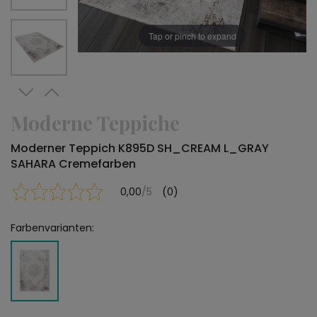
Tap or pinch to expand
Moderne Teppiche
Moderner Teppich K895D SH_CREAM L_GRAY
SAHARA Cremefarben
0,00
/5
(0)
Farbenvarianten: