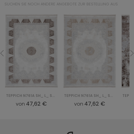
SUCHEN SIE NOCH ANDERE ANGEBOTE ZUR BESTELLUNG AUS
TEPPICH N761A SH_ L_ SAHARA - KREMOWY, BRĄZOWY
TEPPICH N761A SH_ L_ SAHARA - KREMOWY, BEŻOWY
47,62 €
47,62 €
von
von