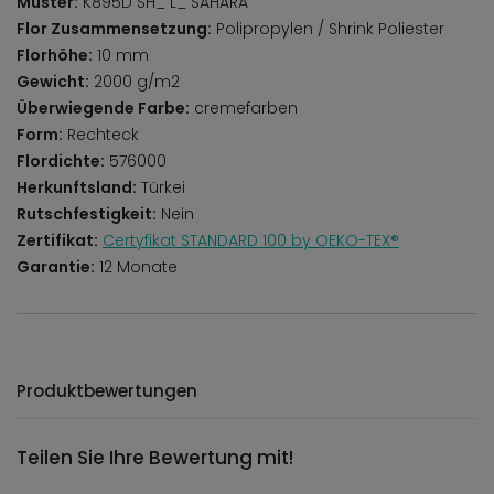
Muster:
K895D SH_ L_ SAHARA
Flor Zusammensetzung:
Polipropylen / Shrink Poliester
Florhöhe:
10 mm
Gewicht:
2000 g/m2
Überwiegende Farbe:
cremefarben
Form:
Rechteck
Flordichte:
576000
Herkunftsland:
Türkei
Rutschfestigkeit:
Nein
Zertifikat:
Certyfikat STANDARD 100 by OEKO-TEX®
Garantie:
12 Monate
Produktbewertungen
Teilen Sie Ihre Bewertung mit!