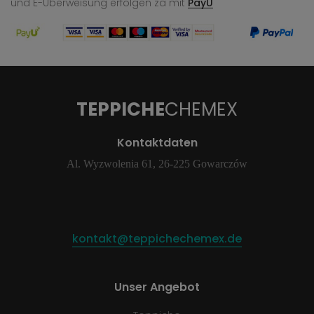
und E-Überweisung
erfolgen za mit
PayU
TEPPICHE
CHEMEX
Kontaktdaten
Al. Wyzwolenia 61, 26-225 Gowarczów
kontakt@teppichechemex.de
Unser Angebot