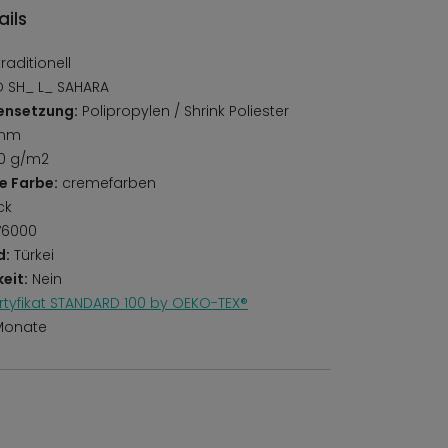
ils
aditionell
 SH_ L_ SAHARA
ensetzung:
Polipropylen / Shrink Poliester
 mm
0 g/m2
e Farbe:
cremefarben
ck
6000
d:
Türkei
eit:
Nein
rtyfikat STANDARD 100 by OEKO-TEX®
Monate