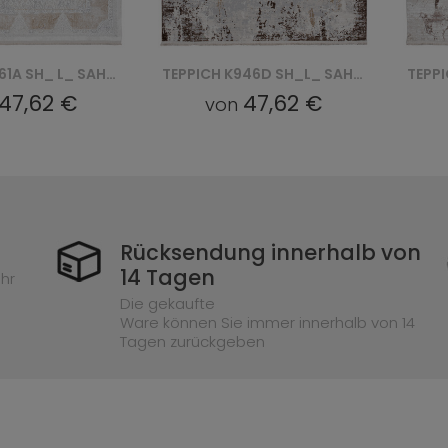
TEPPICH N761A SH_ L_ SAHARA - KREMOWY, BEŻOWY
TEPPICH K946D SH_L_ SAHARA - BEŻOWY, SZARY
47,62 €
47,62 €
von
Rücksendung innerhalb von
14 Tagen
hr
Die gekaufte
Ware können Sie immer innerhalb von 14
Tagen zurückgeben