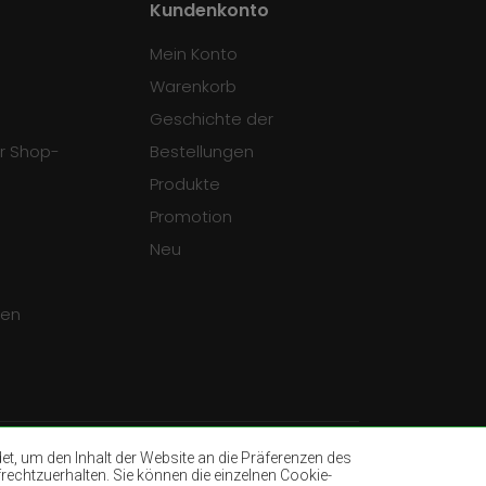
Kundenkonto
Mein Konto
Warenkorb
Geschichte der
r Shop-
Bestellungen
Produkte
Promotion
Neu
gen
, um den Inhalt der Website an die Präferenzen des
rechtzuerhalten. Sie können die einzelnen Cookie-