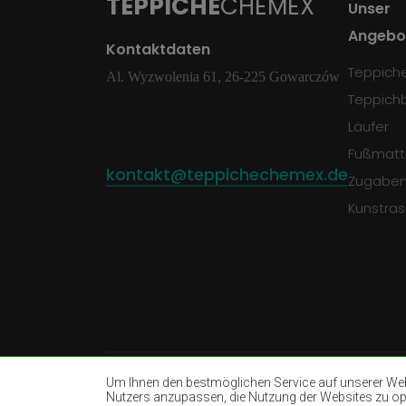
TEPPICHE
CHEMEX
Unser
Angebo
Kontaktdaten
Teppich
Al. Wyzwolenia 61, 26-225 Gowarczów
Teppich
Läufer
Fußmatt
kontakt@teppichechemex.de
Zugabe
Kunstra
Um Ihnen den bestmöglichen Service auf unserer Webs
Nutzers anzupassen, die Nutzung der Websites zu opti