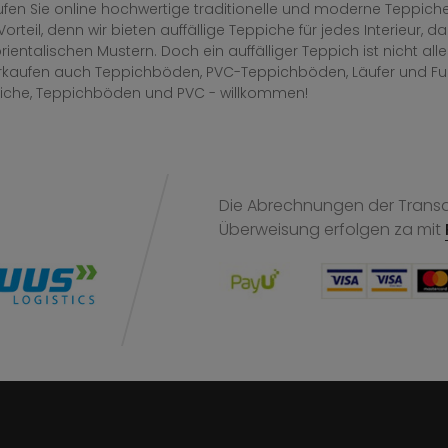
fen Sie online hochwertige traditionelle und moderne Teppiche 
Vorteil, denn wir bieten auffällige Teppiche für jedes Interieur
rientalischen Mustern. Doch ein auffälliger Teppich ist nicht al
erkaufen auch Teppichböden, PVC-Teppichböden, Läufer und F
iche, Teppichböden und PVC - willkommen!
Die Abrechnungen der Transak
Überweisung
erfolgen za mit