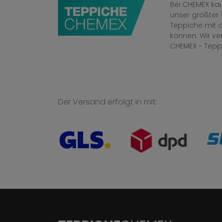
Bei CHEMEX kau
unser größter 
Teppiche mit o
können. Wir v
CHEMEX - Tepp
Der Versand erfolgt in mit: