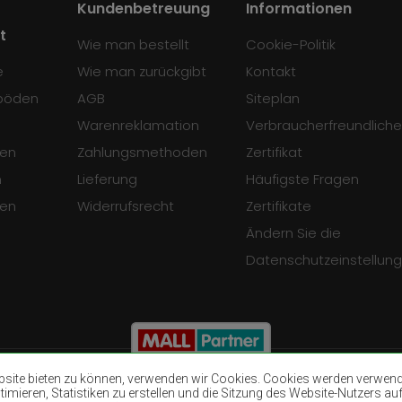
Kundenbetreuung
Informationen
t
Wie man bestellt
Cookie-Politik
e
Wie man zurückgibt
Kontakt
böden
AGB
Siteplan
Warenreklamation
Verbraucherfreundliche
en
Zahlungsmethoden
Zertifikat
n
Lieferung
Häufigste Fragen
sen
Widerrufsrecht
Zertifikate
Ändern Sie die
Datenschutzeinstellun
ite bieten zu können, verwenden wir Cookies. Cookies werden verwendet
mieren, Statistiken zu erstellen und die Sitzung des Website-Nutzers auf