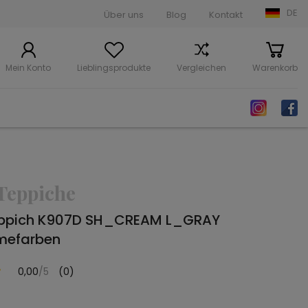
DE
Über uns
Blog
Kontakt
Mein Konto
Lieblingsprodukte
Vergleichen
Warenkorb
Teppiche
eppich K907D SH_CREAM L_GRAY
mefarben
0,00
/5
(0)