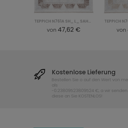
TEPPICH N764A SH_ L_ SAHARA - KREMOWY, BRĄZOWY
TEPPICH N761A SH_ L_ SAHARA - KREMOWY, BRĄZOWY
62 €
47,62 €
von
von
Kostenlose Lieferung
Bestellen Sie o auf den Wert von me
als
-0.23809523809524 €, a wir senden
diese an Sie KOSTENLOS!