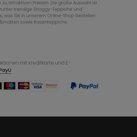
zu attraktiven Preisen. Die große Auswahl ist
, darunter trendige Shaggy-Teppiche und
les, was Sie in unserem Online-Shop bestellen
ußmatten sowie Rasenteppiche.
tionen mit Kreditkarte und E-
PayU