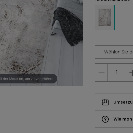
Wählen Sie d
it der Maus an, um zu vergrößern
Umsetzun
Wie man 