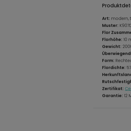
Produktdeta
Art:
modern, tr
Muster:
K907D
Flor Zusamm
Florhöhe:
10
Gewicht:
200
Überwiegend
Form:
Rechte
Flordichte:
57
Herkunftslan
Rutschfestigk
Zertifikat:
Ce
Garantie:
12 