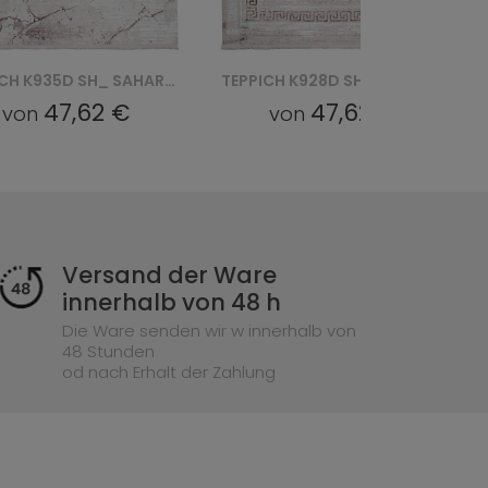
TEPPICH K935D SH_ SAHARA - KREMOWY, BEŻOWY
TEPPICH K928D SH_ SAHARA - KREMOWY, BEŻOWY
47,62 €
47,62 €
von
von
Versand der Ware
innerhalb von 48 h
Die Ware senden wir w innerhalb von
48 Stunden
od nach Erhalt der Zahlung